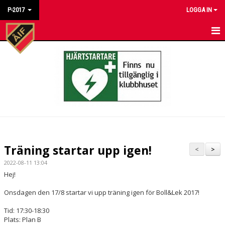
P-2017
LOGGA IN
HEM
NYHETER
KALENDER
MATCHER
TRUPPEN
Träning startar upp igen!
<
>
BILDGALLERI
2022-08-11 13:04
Hej!
DOKUMENT
Onsdagen den 17/8 startar vi upp träning igen för Boll&Lek 2017!
KONTAKT
Tid: 17:30-18:30
Plats: Plan B