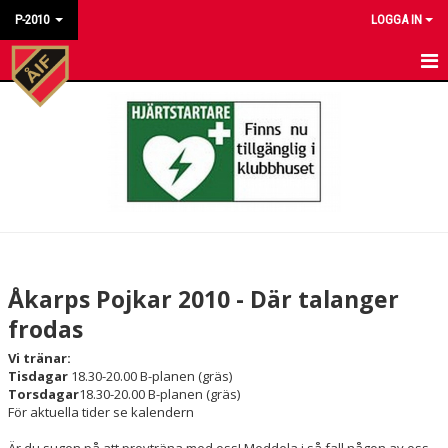
P-2010
LOGGA IN
HEM
NYHETER
KALENDER
MATCHER
TRUPPEN
Åkarps Pojkar 2010 - Där talanger
TRÄNINGSTIDER
frodas
Vi tränar:
BILDGALLERI
Tisdagar
18.30-20.00 B-planen (gräs)
Torsdagar
18.30-20.00 B-planen (gräs)
DOKUMENT
För aktuella tider se kalendern
KONTAKT