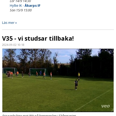
Lör 14/9 14:30
Hyllie IK -
Åkarps IF
Sön 15/9 15:00
Läs mer »
V35 - vi studsar tillbaka!
2024-09-02 10:18
Frisparksläge mot Wä på hemmaplan i Skåneserien.