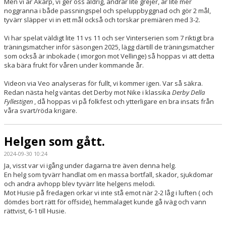
Men vi är Åkarp, vi ger oss aldrig, ändrar lite grejer, är lite mer
noggranna i både passningspel och speluppbyggnad och gör 2 mål,
tyvärr släpper vi in ett mål också och torskar premiären med 3-2.
Vi har spelat väldigt lite 11 vs 11 och ser Vinterserien som 7 riktigt bra
träningsmatcher inför säsongen 2025, lägg därtill de träningsmatcher
som också är inbokade ( imorgon mot Vellinge) så hoppas vi att detta
ska bära frukt för våren under kommande år.
Videon via Veo analyseras för fullt, vi kommer igen. Var så säkra.
Redan nästa helg väntas det Derby mot Nike i klassika
Derby Della
Fyllestigen
, då hoppas vi på folkfest och ytterligare en bra insats från
våra svart/röda krigare.
Helgen som gått.
2024-09-30 10:24
Ja, visst var vi igång under dagarna tre även denna helg.
En helg som tyvärr handlat om en massa bortfall, skador, sjukdomar
och andra avhopp blev tyvärr lite helgens melodi.
Mot Husie på fredagen orkar vi inte stå emot när 2-2 låg i luften ( och
dömdes bort rätt för offside), hemmalaget kunde gå iväg och vann
rättvist, 6-1 till Husie.