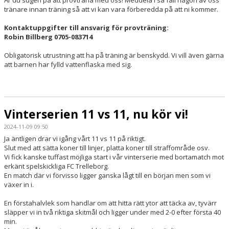
Är du sugen på att provträna med oss! Meddela i så fall någon av oss
tränare innan träning så att vi kan vara förberedda på att ni kommer.
Kontaktuppgifter till ansvarig för provträning:
Robin Billberg 0705-083714
Obligatorisk utrustning att ha på träning är benskydd. Vi vill även gärna
att barnen har fylld vattenflaska med sig.
Vinterserien 11 vs 11, nu kör vi!
2024-11-09 09:50
Ja äntligen drar vi igång vårt 11 vs 11 på riktigt.
Slut med att sätta koner till linjer, platta koner till straffområde osv.
Vi fick kanske tuffast möjliga start i vår vinterserie med bortamatch mot
erkänt spelskickliga FC Trelleborg.
En match där vi förvisso ligger ganska lågt till en början men som vi
växer in i.
En förstahalvlek som handlar om att hitta rätt ytor att täcka av, tyvärr
släpper vi in två riktiga skitmål och ligger under med 2-0 efter första 40
min.