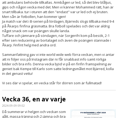
att ambulans behövde tillkallas. Armbågen ur led, så det blev blåljus,
gips och någon vecka med det. Men vi känner Mohammed rätt, han är
snart tillbaka. tur i oturen att den "endast" var ur led och ej bruten.
Men sån är fotbollen, han kommer igen!
Ja match var det i B-serien på lördagen, Bjärreds slogs tillbaka med 9-4
på Åkarps finfina gräsmatta. Bra fotboll spelades och det var aldrig
något snack om var poängen skulle landa.
Tuffare och jämnare på söndagen, när Sorgenfri kom på besök, 2-1
efter sen reducering av bortalaget och även de poängen stannade i
Åkarp. Finfint helg med andra ord.
Sammanfattning gav vi inte world wide web förra veckan, men vi antar
att ni följer oss på Instagram där ni får snabbast info samt rörliga
bilder och bra info. Denna vecka bjöd vi på en finfin framspelning av
geniet Isak Kempe till Karlo som satte ledningsmålet mot Bjärred, kolla
in det genast vettu!
Vi ses där vi spelar, en vecka står för dörren som är fullmatad!
Vecka 36, en av varje
2024-09-09 09:02
Då summerar vi helgen och veckan som
gått, massa träning och 2 jämna och bra