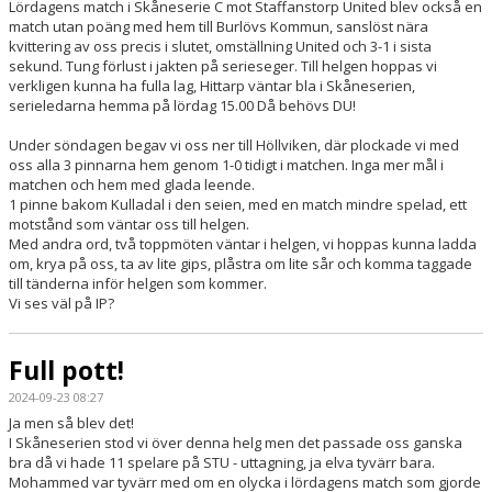
Lördagens match i Skåneserie C mot Staffanstorp United blev också en
match utan poäng med hem till Burlövs Kommun, sanslöst nära
kvittering av oss precis i slutet, omställning United och 3-1 i sista
sekund. Tung förlust i jakten på serieseger. Till helgen hoppas vi
verkligen kunna ha fulla lag, Hittarp väntar bla i Skåneserien,
serieledarna hemma på lördag 15.00 Då behövs DU!
Under söndagen begav vi oss ner till Höllviken, där plockade vi med
oss alla 3 pinnarna hem genom 1-0 tidigt i matchen. Inga mer mål i
matchen och hem med glada leende.
1 pinne bakom Kulladal i den seien, med en match mindre spelad, ett
motstånd som väntar oss till helgen.
Med andra ord, två toppmöten väntar i helgen, vi hoppas kunna ladda
om, krya på oss, ta av lite gips, plåstra om lite sår och komma taggade
till tänderna inför helgen som kommer.
Vi ses väl på IP?
Full pott!
2024-09-23 08:27
Ja men så blev det!
I Skåneserien stod vi över denna helg men det passade oss ganska
bra då vi hade 11 spelare på STU - uttagning, ja elva tyvärr bara.
Mohammed var tyvärr med om en olycka i lördagens match som gjorde