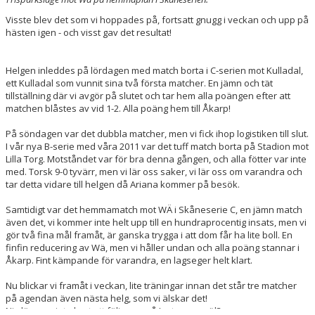
Visste blev det som vi hoppades på, fortsatt gnugg i veckan och upp på
hästen igen - och visst gav det resultat!
Helgen inleddes på lördagen med match borta i C-serien mot Kulladal,
ett Kulladal som vunnit sina två första matcher. En jämn och tät
tillställning där vi avgör på slutet och tar hem alla poängen efter att
matchen blåstes av vid 1-2. Alla poäng hem till Åkarp!
På söndagen var det dubbla matcher, men vi fick ihop logistiken till slut.
I vår nya B-serie med våra 2011 var det tuff match borta på Stadion mot
Lilla Torg. Motståndet var för bra denna gången, och alla fötter var inte
med. Torsk 9-0 tyvärr, men vi lär oss saker, vi lär oss om varandra och
tar detta vidare till helgen då Ariana kommer på besök.
Samtidigt var det hemmamatch mot WÄ i Skåneserie C, en jämn match
även det, vi kommer inte helt upp till en hundraprocentig insats, men vi
gör två fina mål framåt, är ganska trygga i att dom får ha lite boll. En
finfin reducering av Wä, men vi håller undan och alla poäng stannar i
Åkarp. Fint kämpande för varandra, en lagseger helt klart.
Nu blickar vi framåt i veckan, lite träningar innan det står tre matcher
på agendan även nästa helg, som vi älskar det!
Ni glömmer inte bort att följa oss på Instagram väl?