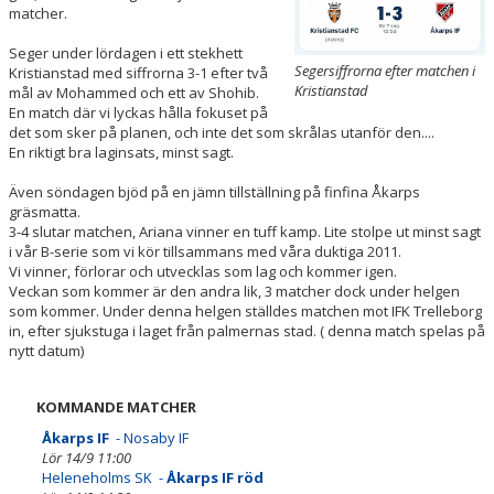
matcher.
Seger under lördagen i ett stekhett
Segersiffrorna efter matchen i
Kristianstad med siffrorna 3-1 efter två
Kristianstad
mål av Mohammed och ett av Shohib.
En match där vi lyckas hålla fokuset på
det som sker på planen, och inte det som skrålas utanför den....
En riktigt bra laginsats, minst sagt.
Även söndagen bjöd på en jämn tillställning på finfina Åkarps
gräsmatta.
3-4 slutar matchen, Ariana vinner en tuff kamp. Lite stolpe ut minst sagt
i vår B-serie som vi kör tillsammans med våra duktiga 2011.
Vi vinner, förlorar och utvecklas som lag och kommer igen.
Veckan som kommer är den andra lik, 3 matcher dock under helgen
som kommer. Under denna helgen ställdes matchen mot IFK Trelleborg
in, efter sjukstuga i laget från palmernas stad. ( denna match spelas på
nytt datum)
KOMMANDE MATCHER
Åkarps IF
- Nosaby IF
Lör 14/9 11:00
Heleneholms SK -
Åkarps IF röd