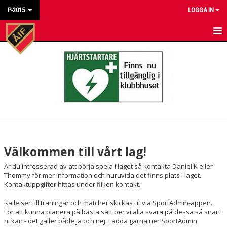
P-2015
LOGGA IN
HEM
NYHETER
KALENDER
MATCHER
TRUPPEN
Välkommen till vårt lag!
BILDGALLERI
Är du intresserad av att börja spela i laget så kontakta Daniel K eller
Thommy för mer information och huruvida det finns plats i laget.
DOKUMENT
Kontaktuppgifter hittas under fliken kontakt.
Kallelser till träningar och matcher skickas ut via SportAdmin-appen.
KONTAKT
För att kunna planera på bästa sätt ber vi alla svara på dessa så snart
ni kan - det gäller både ja och nej. Ladda gärna ner SportAdmin