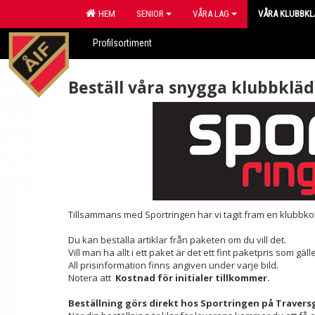
HEM
SENIOR
VÅRA LAG
VÅRA KLUBBKL
Profilsortiment
Beställ våra snygga klubbkläd
Tillsammans med Sportringen har vi tagit fram en klubbkol
Du kan beställa artiklar från paketen om du vill det.
Vill man ha allt i ett paket är det ett fint paketpris som gälle
All prisinformation finns angiven under varje bild.
Notera att
Kostnad för initialer tillkommer.
Beställning görs direkt hos Sportringen på Travers