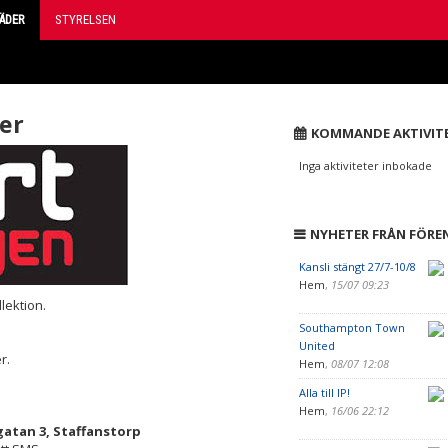
ÄDER
STYRELSEN
er
KOMMANDE AKTIVIT
Inga aktiviteter inbokade
NYHETER FRÅN FÖRE
Kansli stängt 27/7-10/8
Hem
,
15/07 09:23
lektion.
Southampton Town
United
r.
Hem
,
08/07 12:08
Alla till IP!
Hem
,
16/06 22:12
gatan 3, Staffanstorp