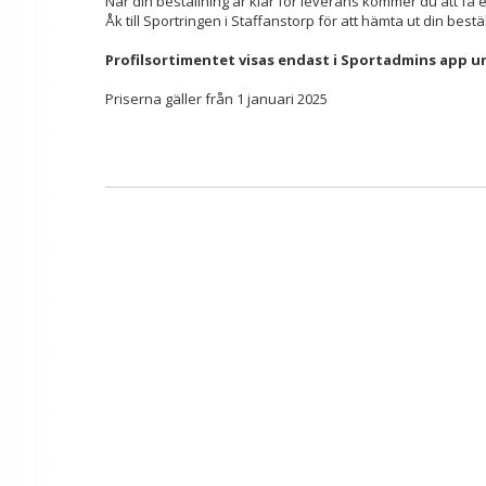
När din beställning är klar för leverans kommer du att få 
Åk till Sportringen i Staffanstorp för att hämta ut din bestä
Profilsortimentet visas endast i Sportadmins app 
Priserna gäller från 1 januari 2025