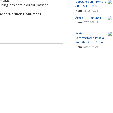
ett SMS.
Uppstart och infomöte
llning, och betala direkt i kassan.
- Boll & Lek 2022
Hem
,
05/06 12:36
under rubriken Dokument!
Åkarp IF - Fortuna FF
Hem
,
17/05 08:17
Årets
Sommarfotbollsskola -
Anmälan är nu öppen
Hem
,
08/05 15:21