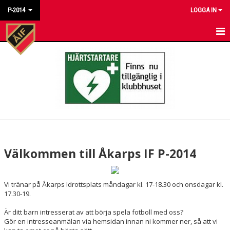
P-2014
LOGGA IN
HEM
NYHETER
KALENDER
MATCHER
TRUPPEN
Välkommen till Åkarps IF P-2014
BILDGALLERI
Vi tränar på Åkarps Idrottsplats måndagar kl. 17-18.30 och onsdagar kl.
DOKUMENT
17.30-19.
KONTAKT
Är ditt barn intresserat av att börja spela fotboll med oss?
Gör en intresseanmälan via hemsidan innan ni kommer ner, så att vi