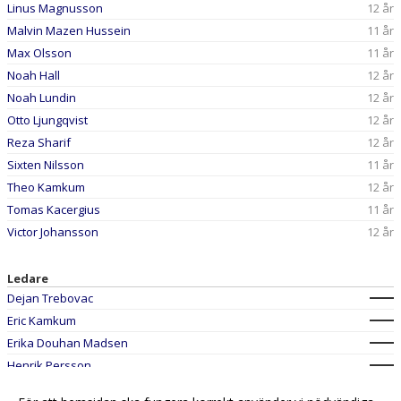
Linus Magnusson
12 år
Malvin Mazen Hussein
11 år
Max Olsson
11 år
Noah Hall
12 år
Noah Lundin
12 år
Otto Ljungqvist
12 år
Reza Sharif
12 år
Sixten Nilsson
11 år
Theo Kamkum
12 år
Tomas Kacergius
11 år
Victor Johansson
12 år
Ledare
Dejan Trebovac
Eric Kamkum
Erika Douhan Madsen
Henrik Persson
Patrik Leijon
0703-736089