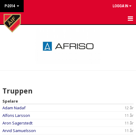
P-2014
LOGGA IN
HEM
NYHETER
KALENDER
MATCHER
TRUPPEN
Truppen
BILDGALLERI
Spelare
Adam Nadaf
12 år
DOKUMENT
Alfons Larsson
11 år
KONTAKT
Aron Sagerstedt
11 år
Arvid Samuelsson
11 år