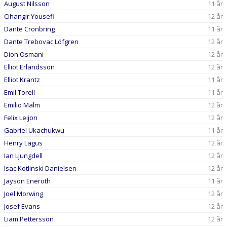
August Nilsson
11 år
Cihangir Yousefi
12 år
Dante Cronbring
11 år
Dante Trebovac Löfgren
12 år
Dion Osmani
12 år
Elliot Erlandsson
12 år
Elliot Krantz
11 år
Emil Torell
11 år
Emilio Malm
12 år
Felix Leijon
12 år
Gabriel Ukachukwu
11 år
Henry Lagus
12 år
Ian Ljungdell
12 år
Isac Kotlinski Danielsen
12 år
Jayson Eneroth
11 år
Joel Morwing
12 år
Josef Evans
12 år
Liam Pettersson
12 år