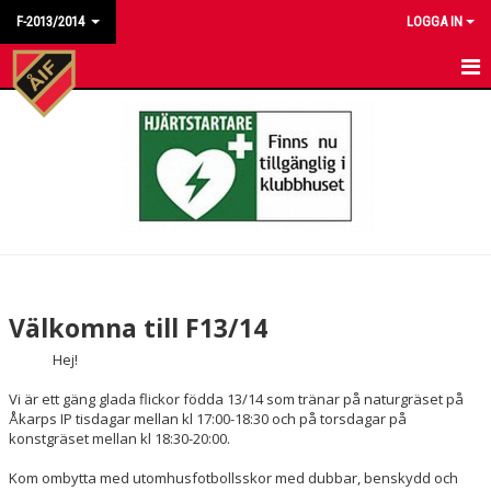
F-2013/2014
LOGGA IN
HEM
NYHETER
KALENDER
MATCHER
TRUPPEN
Välkomna till F13/14
BILDGALLERI
Hej!
DOKUMENT
Vi är ett gäng glada flickor födda 13/14 som tränar på naturgräset på
Åkarps IP tisdagar mellan kl 17:00-18:30 och på torsdagar på
konstgräset mellan kl 18:30-20:00.
KONTAKT
Kom ombytta med utomhusfotbollsskor med dubbar, benskydd och