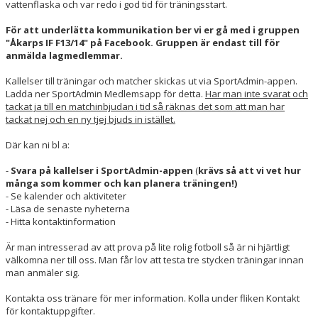
vattenflaska och var redo i god tid för träningsstart.
För att underlätta kommunikation ber vi er gå med i gruppen
"Åkarps IF F13/14" på Facebook. Gruppen är endast till för
anmälda lagmedlemmar.
Kallelser till träningar och matcher skickas ut via SportAdmin-appen.
Ladda ner SportAdmin Medlemsapp för detta.
Har man inte svarat och
tackat ja till en matchinbjudan i tid så räknas det som att man har
tackat nej och en ny tjej bjuds in istället.
Där kan ni bl a:
-
Svara på kallelser
i SportAdmin-appen
(
krävs
så att vi vet hur
många som kommer och kan planera träningen!)
- Se kalender och aktiviteter
- Läsa de senaste nyheterna
- Hitta kontaktinformation
Är man intresserad av att prova på lite rolig fotboll så är ni hjärtligt
välkomna ner till oss. Man får lov att testa tre stycken träningar innan
man anmäler sig.
Kontakta oss tränare för mer information. Kolla under fliken Kontakt
för kontaktuppgifter.