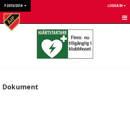
F-2013/2014
LOGGA IN
HEM
NYHETER
KALENDER
MATCHER
TRUPPEN
Dokument
BILDGALLERI
DOKUMENT
KONTAKT