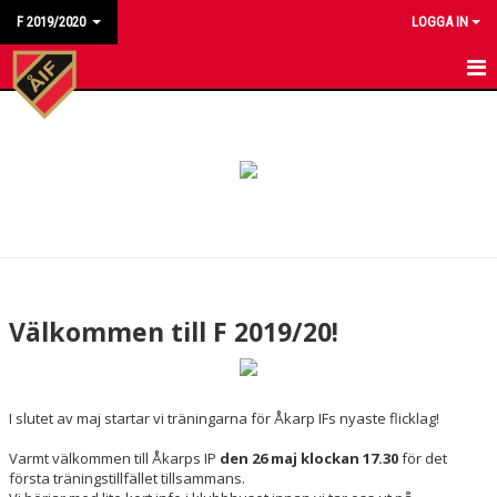
F 2019/2020
LOGGA IN
HEM
KALENDER
MATCHER
TRUPPEN
KONTAKT
Välkommen till F 2019/20!
I slutet av maj startar vi träningarna för Åkarp IFs nyaste flicklag!
Varmt välkommen till Åkarps IP
den 26 maj klockan 17.30
för det
första träningstillfället tillsammans.