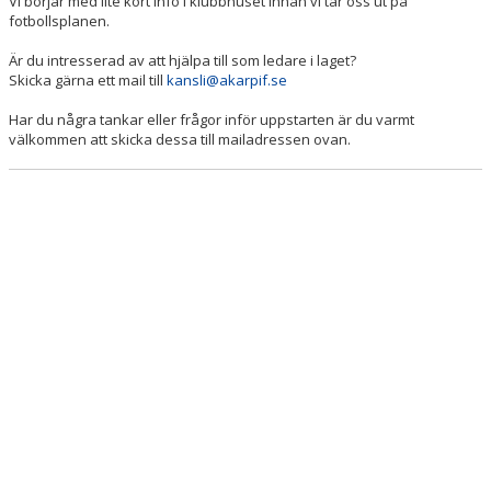
Vi börjar med lite kort info i klubbhuset innan vi tar oss ut på
fotbollsplanen.
Är du intresserad av att hjälpa till som ledare i laget?
Skicka gärna ett mail till
kansli@akarpif.se
Har du några tankar eller frågor inför uppstarten är du varmt
välkommen att skicka dessa till mailadressen ovan.