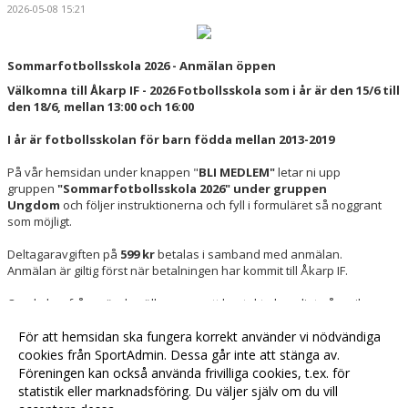
2026-05-08 15:21
Sommarfotbollsskola 2026 - Anmälan öppen
Välkomna till Åkarp IF - 2026 Fotbollsskola som i år är den 15/6 till
den 18/6, mellan 13:00 och 16:00
I år är fotbollsskolan för barn födda mellan 2013-2019
På vår hemsidan under knappen "
BLI MEDLEM"
letar ni upp
gruppen
"Sommarfotbollsskola 2026" under gruppen
Ungdom
och följer instruktionerna och fyll i formuläret så noggrant
som möjligt.
Deltagaravgiften på
599 kr
betalas i samband med anmälan.
Anmälan är giltig först när betalningen har kommit till Åkarp IF.
Om du har frågor är du välkommen att kontakta kansliet på mail
till
kansli@akarpif.se
För att hemsidan ska fungera korrekt använder vi nödvändiga
cookies från SportAdmin. Dessa går inte att stänga av.
Föreningen kan också använda frivilliga cookies, t.ex. för
Fler nyheter >>
statistik eller marknadsföring. Du väljer själv om du vill