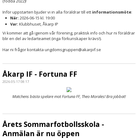
(födda 2022)!
Inför uppstarten bjuder vi in alla föräldrar till ett
inf
ormationsmöte
:
När:
2026-06-15 kl. 19:00
Var:
Klubbhuset, Åkarp IP
Vi kommer att gå igenom vår förening, praktisk info och hur ni föräldrar
blir en del av ledarteamet (inga förkunskaper krävs!).
Har ni frågor kontakta ungdomsgruppen@akarpif.se
Åkarp IF - Fortuna FF
2026-05-17 08:17
Matchens bästa spelare mot Fortuna FF, Theo Morales! Bra jobbat!
Årets Sommarfotbollsskola -
Anmälan är nu öppen