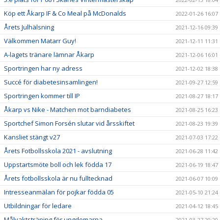
Köp ett Åkarp IF & Co Meal på McDonalds
2022-01-26 16:07
Årets Julhälsning
2021-12-16 09:39
Välkommen Matarr Guy!
2021-12-11 11:31
A-lagets tränare lämnar Åkarp
2021-12-06 16:01
Sportringen har ny adress
2021-12-02 18:38
Succé för diabetesinsamlingen!
2021-09-27 12:59
Sportringen kommer till IP
2021-08-27 18:17
Åkarp vs Nike - Matchen mot barndiabetes
2021-08-25 16:23
Sportchef Simon Forsén slutar vid årsskiftet
2021-08-23 19:39
Kansliet stängt v27
2021-07-03 17:22
Årets Fotbollsskola 2021 - avslutning
2021-06-28 11:42
Uppstartsmöte boll och lek födda 17
2021-06-19 18:47
Årets fotbollsskola är nu fulltecknad
2021-06-07 10:09
Intresseanmälan för pojkar födda 05
2021-05-10 21:24
Utbildningar för ledare
2021-04-12 18:45
Målvaktsträning för ungdomarna
2021-03-27 20:20