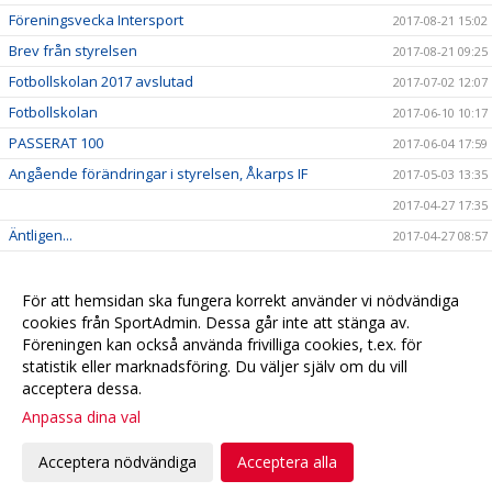
Föreningsvecka Intersport
2017-08-21 15:02
Brev från styrelsen
2017-08-21 09:25
Fotbollskolan 2017 avslutad
2017-07-02 12:07
Fotbollskolan
2017-06-10 10:17
PASSERAT 100
2017-06-04 17:59
Angående förändringar i styrelsen, Åkarps IF
2017-05-03 13:35
2017-04-27 17:35
Äntligen...
2017-04-27 08:57
Sommarens Fotbollskola 2017 - Anmäl redan nu!
2017-03-20 07:48
Nyheter i profilsortimentet
2017-02-03 08:10
För att hemsidan ska fungera korrekt använder vi nödvändiga
cookies från SportAdmin. Dessa går inte att stänga av.
Utbildning genomförd
2016-12-12 20:40
Föreningen kan också använda frivilliga cookies, t.ex. för
statistik eller marknadsföring. Du väljer själv om du vill
acceptera dessa.
Anpassa dina val
Cookie-
Gå till
inställningar
Webbversion
Acceptera nödvändiga
Acceptera alla