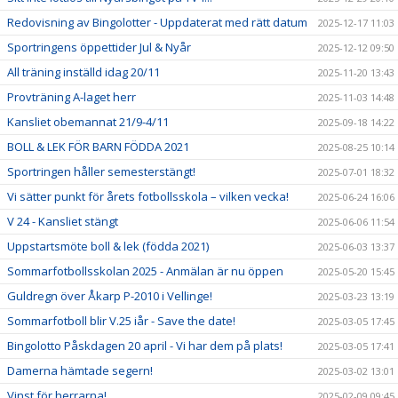
Redovisning av Bingolotter - Uppdaterat med rätt datum
2025-12-17 11:03
Sportringens öppettider Jul & Nyår
2025-12-12 09:50
All träning inställd idag 20/11
2025-11-20 13:43
Provträning A-laget herr
2025-11-03 14:48
Kansliet obemannat 21/9-4/11
2025-09-18 14:22
BOLL & LEK FÖR BARN FÖDDA 2021
2025-08-25 10:14
Sportringen håller semesterstängt!
2025-07-01 18:32
Vi sätter punkt för årets fotbollsskola – vilken vecka!
2025-06-24 16:06
V 24 - Kansliet stängt
2025-06-06 11:54
Uppstartsmöte boll & lek (födda 2021)
2025-06-03 13:37
Sommarfotbollsskolan 2025 - Anmälan är nu öppen
2025-05-20 15:45
Guldregn över Åkarp P-2010 i Vellinge!
2025-03-23 13:19
Sommarfotboll blir V.25 iår - Save the date!
2025-03-05 17:45
Bingolotto Påskdagen 20 april - Vi har dem på plats!
2025-03-05 17:41
Damerna hämtade segern!
2025-03-02 13:01
Vinst för herrarna!
2025-02-09 09:45