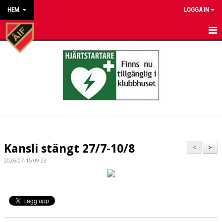
HEM
LOGGA IN
HEM
NYHETER
KALENDER
MATCHER
KONTAKT TILL VÅRA LAG
Kansli stängt 27/7-10/8
<
>
KONTAKT ÅKARP IF
2026-07-15 09:23
OM FÖRENINGEN
DOKUMENT
BESTÄLL VÅRA KLUBBKLÄDER