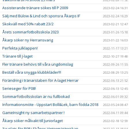
Assisterande tränare sökes till P 2009
2023-02-24 16:31
Sälj med Bülow & Lind och sponsra Åkarps IF
2023-02-24 16:29
Skokväll med 50% rabatt 23/2
2023-02-21 12:47
Årets sommarfotbollsskola 2023
2023-01-26 15:18
Åkarp söker ny Herransvarig
2023-01-22 16:03
Perfekta julklappen!
2022-11-17 13:21
Tränare till J-laget
2022-10-27 19:48
Fler tränare behövs till våra ungdomslag
2022-09-26 11:55
Beställ våra snygga klubbkläder!!!
2022-08-29 13:25
Förändring i tränarstaben för A-laget Herrar
2022-06-13 21:52
Serieseger för P08!
2022-06-13 12:45
Sommarfotbollsskolan är nu fullbokad
2022-06-01 09:32
Informationsmöte - Uppstart Boll&Lek, barn födda 2018
2022-05-24 08:47
GameInsight ny samarbetspartner !
2022-04-11 09:44
Åkarp söker målvakt till Juniorlaget
2022-02-18 12:59
3:e plats för P08 i Skånes Vintermästerskap
2022-02-13 18:04