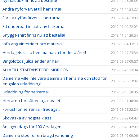
Ny halsduk finns att beställa!
2019-12-05 20:38
Andra nyförvärvet till herrarna!
2019-11-14 21:23
Första nyförvärvet till herrarna!
2019-11-14 21:03
Ett underbart initiativ av flickorna!
2019-11-10 22:09
Snygg t-shirt finns nu att beställa!
2019-11-04 20:54
Info ang vintertider och material.
2019-10-14 17:13
Herrlagets sista hemmamatch för detta året!
2019-09-27 23:34
Bingolottos Julkalender är här!
2019-09-27 08:57
ALLA TILL STAFFANSTORP IMORGON!
2019-09-20 21:34
Damerna ville inte vara sämre än herrarna och stod för
2019-09-15 23:02
en galen urladdning!
Urladdning för herrarna!
2019-09-13 20:35
Herrarna fortsätter jaga kvalet
2019-09-01 18:04
Förlust för herrarna i fredags...
2019-08-25 22:24
Skoväska av högsta klass!
2019-08-22 04:43
Äntligen dags för 100-årsdagen!
2019-08-20 12:07
Damerna stod för en bragd vändning
2019-08-19 00:06