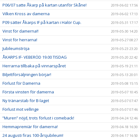
P06/07 satte Åkarp på kartan utanför Skåne!
2019-06-02 17:56
Vilken Kross av damerna
2019-06-02 17:13
P09 sätter Åkarps IF på kartan i Halör Cup.
2019-05-31 17:17
Vinst för damerna!!
2019-05-30 14:20
Vinst för herrarna!
2019-05-27 08:27
Jubileumströja
2019-05-23 23:20
ÅKARPS IF- VEBERÖD 19.00 TISDAG
2019-05-20 22:42
Herrarna tillbaka på vinnarspåret
2019-05-19 21:11
Biljettförsäljningen börjar!
2019-05-13 20:01
Förlust för Damerna
2019-05-08 15:15
Första vinsten för damerna
2019-05-07 10:45
Ny tränarstab för B-laget
2019-05-07 07:47
Förlust mot vellinge
2019-05-07 07:46
”Muren” nöjd, trots förlust i comeback!
2019-04-24 12:46
Hemmapremiär för damerna!
2019-04-18 16:30
24 augusti firas 100-årsjubileum!
2019-04-17 16:50