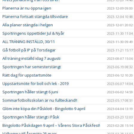
Planerna är nu öppna igen
2023-12-09 09:00
Planerna fortsatt stängda tillsvidare
2023-12-04 10:48
Alla planer stängda i helgen
2023-12-01 20:02
Sportringens öppettider Jul & Nyår
2023-11-30 11:04
ALL TRÄNING INSTÄLLD, 30/11
2023-11-30 09:49
Gå fotboll på IP på Torsdagar
2023-11-21 15:17
All träning inställd idag 7 augusti
2023-08-07 15:06
Sportringen har semesterstängt
2023-06-19 08:32
Rätt dag för uppstartsmöte
2023-06-12 10:20
Uppstartsmöte för boll och lek - 2019
2023-06-07 14:04
Sportringen håller stängt 6 juni
2023-06-02 14:59
Sommarfotbollsskolan är nu fullteckand!!
2023-05-17 08:51
Glöm inte köpa din Påsklott - Bingolotto 9 april
2023-04-04 13:19
Sportringen håller stängt i Påsk
2023-03-23 12:03
Bingolotto Påskdagen 9 april – Vårens Stora Påskfest!
2023-02-28 15:14
Välkomna till Årsmöte 25 mars
2023-02-28 11:52