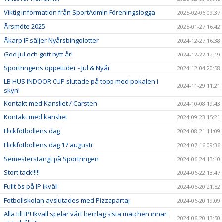
Viktig information från SportAdmin Föreningslogga
2025-02-06 09:37
Årsmöte 2025
2025-01-27 16:42
Åkarp IF säljer Nyårsbingolotter
2024-12-27 16:38
God jul och gott nytt år!
2024-12-22 12:19
Sportringens öppettider - Jul & Nyår
2024-12-04 20:58
LB HUS INDOOR CUP slutade på topp med pokalen i
2024-11-29 11:21
skyn!
Kontakt med Kansliet / Carsten
2024-10-08 19:43
Kontakt med kansliet
2024-09-23 15:21
Flickfotbollens dag
2024-08-21 11:09
Flickfotbollens dag 17 augusti
2024-07-16 09:36
Semesterstängt på Sportringen
2024-06-24 13:10
Stort tack!!!!!
2024-06-22 13:47
Fullt ös på IP ikväll
2024-06-20 21:52
Fotbollskolan avslutades med Pizzapartaj
2024-06-20 19:09
Alla till IP! Ikväll spelar vårt herrlag sista matchen innan
2024-06-20 13:50