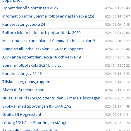
uppehållet.
Öppettider på Sportringen v. 25
2024-06-17 10:43
Information inför Sommarfotbollen nästa vecka (25)
2024-06-14 15:07
Kansliet stängt vecka 24
2024-06-09 10:18
Boll och lek för flickor och pojkar födda 2020.
2024-06-03 07:02
Missa inte sista anmälan till Sommarfotbollsskolan!!!
2024-05-28 16:27
Anmälan till Fotbollsskolan 2024 är nu öppen!!
2024-05-06 19:46
Avvikande öppettider vecka 18 och vecka 19
2024-04-26 13:16
Sommarfotbollskola 2024 blir v.25
2024-04-25 09:22
Kansliet stängt v 12-13
2024-03-14 18:53
Tillskott i ungdomsgruppen
2024-03-14 12:52
Åkarp IF; Årsmöte 9 april
2024-03-13 11:15
Nu säljer vi Påskbingolotter till den 31 mars, Påskdagen
2024-02-26 10:20
Skokväll med Sportringen & PUMA 27/2
2024-02-21 14:48
Grattis till Högvinsten!
2024-02-05 11:41
Lördag 3/2 håller Sportringen stängt
2024-01-22 10:28
Årets julhälsning från oss till er!
2023-12-20 14:48