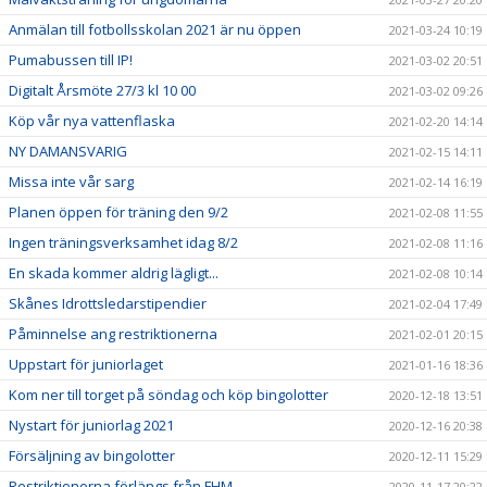
Anmälan till fotbollsskolan 2021 är nu öppen
2021-03-24 10:19
Pumabussen till IP!
2021-03-02 20:51
Digitalt Årsmöte 27/3 kl 10 00
2021-03-02 09:26
Köp vår nya vattenflaska
2021-02-20 14:14
NY DAMANSVARIG
2021-02-15 14:11
Missa inte vår sarg
2021-02-14 16:19
Planen öppen för träning den 9/2
2021-02-08 11:55
Ingen träningsverksamhet idag 8/2
2021-02-08 11:16
En skada kommer aldrig lägligt...
2021-02-08 10:14
Skånes Idrottsledarstipendier
2021-02-04 17:49
Påminnelse ang restriktionerna
2021-02-01 20:15
Uppstart för juniorlaget
2021-01-16 18:36
Kom ner till torget på söndag och köp bingolotter
2020-12-18 13:51
Nystart för juniorlag 2021
2020-12-16 20:38
Försäljning av bingolotter
2020-12-11 15:29
Restriktionerna förlängs från FHM
2020-11-17 20:22