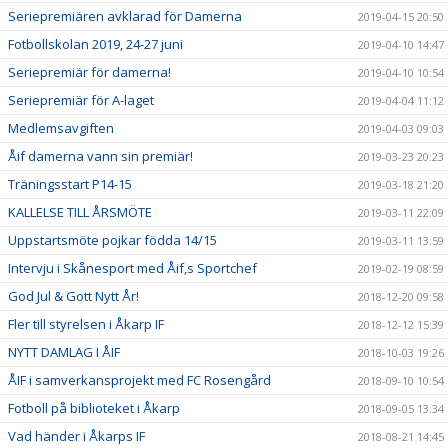
Seriepremiären avklarad för Damerna
2019-04-15 20:50
Fotbollskolan 2019, 24-27 juni
2019-04-10 14:47
Seriepremiär för damerna!
2019-04-10 10:54
Seriepremiär för A-laget
2019-04-04 11:12
Medlemsavgiften
2019-04-03 09:03
Åif damerna vann sin premiär!
2019-03-23 20:23
Träningsstart P14-15
2019-03-18 21:20
KALLELSE TILL ÅRSMÖTE
2019-03-11 22:09
Uppstartsmöte pojkar födda 14/15
2019-03-11 13:59
Intervju i Skånesport med Åif,s Sportchef
2019-02-19 08:59
God Jul & Gott Nytt År!
2018-12-20 09:58
Fler till styrelsen i Åkarp IF
2018-12-12 15:39
NYTT DAMLAG I ÅIF
2018-10-03 19:26
ÅIF i samverkansprojekt med FC Rosengård
2018-09-10 10:54
Fotboll på biblioteket i Åkarp
2018-09-05 13:34
Vad händer i Åkarps IF
2018-08-21 14:45