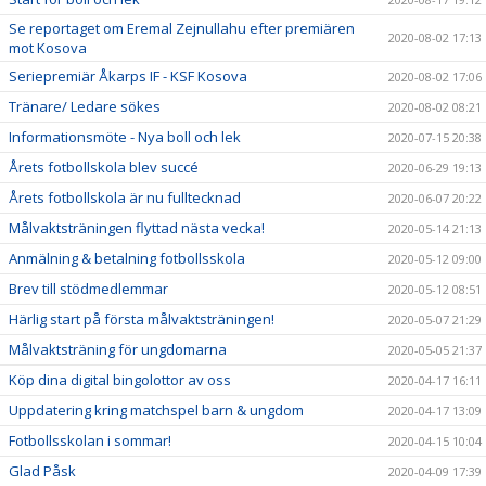
Se reportaget om Eremal Zejnullahu efter premiären
2020-08-02 17:13
mot Kosova
Seriepremiär Åkarps IF - KSF Kosova
2020-08-02 17:06
Tränare/ Ledare sökes
2020-08-02 08:21
Informationsmöte - Nya boll och lek
2020-07-15 20:38
Årets fotbollskola blev succé
2020-06-29 19:13
Årets fotbollskola är nu fulltecknad
2020-06-07 20:22
Målvaktsträningen flyttad nästa vecka!
2020-05-14 21:13
Anmälning & betalning fotbollsskola
2020-05-12 09:00
Brev till stödmedlemmar
2020-05-12 08:51
Härlig start på första målvaktsträningen!
2020-05-07 21:29
Målvaktsträning för ungdomarna
2020-05-05 21:37
Köp dina digital bingolottor av oss
2020-04-17 16:11
Uppdatering kring matchspel barn & ungdom
2020-04-17 13:09
Fotbollsskolan i sommar!
2020-04-15 10:04
Glad Påsk
2020-04-09 17:39