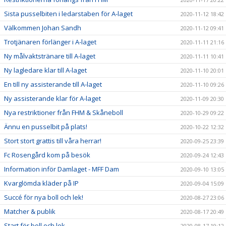
Sista pusselbiten i ledarstaben för A-laget
2020-11-12 18:42
Välkommen Johan Sandh
2020-11-12 09:41
Trotjänaren förlänger i A-laget
2020-11-11 21:16
Ny målvaktstränare till A-laget
2020-11-11 10:41
Ny lagledare klar till A-laget
2020-11-10 20:01
En till ny assisterande till A-laget
2020-11-10 09:26
Ny assisterande klar för A-laget
2020-11-09 20:30
Nya restriktioner från FHM & Skåneboll
2020-10-29 09:22
Ännu en pusselbit på plats!
2020-10-22 12:32
Stort stort grattis till våra herrar!
2020-09-25 23:39
Fc Rosengård kom på besök
2020-09-24 12:43
Information inför Damlaget - MFF Dam
2020-09-10 13:05
Kvarglömda kläder på IP
2020-09-04 15:09
Succé för nya boll och lek!
2020-08-27 23:06
Matcher & publik
2020-08-17 20:49
Start för boll och lek
2020-08-17 19:12