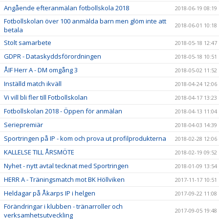
Angående efteranmälan fotbollskola 2018
2018-06-19 08:19
Fotbollskolan över 100 anmälda barn men glöm inte att
2018-06-01 10:18
betala
Stolt samarbete
2018-05-18 12:47
GDPR - Dataskyddsförordningen
2018-05-18 10:51
ÅIF Herr A - DM omgång 3
2018-05-02 11:52
Inställd match ikväll
2018-04-24 12:06
Vi vill bli fler till Fotbollskolan
2018-04-17 13:23
Fotbollskolan 2018 - Öppen för anmälan
2018-04-13 11:04
Seriepremiär
2018-04-03 14:39
Sportringen på IP - kom och prova ut profilprodukterna
2018-02-28 12:06
KALLELSE TILL ÅRSMÖTE
2018-02-19 09:52
Nyhet - nytt avtal tecknat med Sportringen
2018-01-09 13:54
HERR A - Träningsmatch mot BK Höllviken
2017-11-17 10:51
Heldagar på Åkarps IP i helgen
2017-09-22 11:08
Förändringar i klubben - tränarroller och
2017-09-05 19:48
verksamhetsutveckling