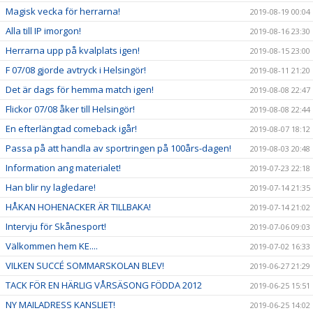
Magisk vecka för herrarna!
2019-08-19 00:04
Alla till IP imorgon!
2019-08-16 23:30
Herrarna upp på kvalplats igen!
2019-08-15 23:00
F 07/08 gjorde avtryck i Helsingör!
2019-08-11 21:20
Det är dags för hemma match igen!
2019-08-08 22:47
Flickor 07/08 åker till Helsingör!
2019-08-08 22:44
En efterlängtad comeback igår!
2019-08-07 18:12
Passa på att handla av sportringen på 100års-dagen!
2019-08-03 20:48
Information ang materialet!
2019-07-23 22:18
Han blir ny lagledare!
2019-07-14 21:35
HÅKAN HOHENACKER ÄR TILLBAKA!
2019-07-14 21:02
Intervju för Skånesport!
2019-07-06 09:03
Välkommen hem KE....
2019-07-02 16:33
VILKEN SUCCÉ SOMMARSKOLAN BLEV!
2019-06-27 21:29
TACK FÖR EN HÄRLIG VÅRSÄSONG FÖDDA 2012
2019-06-25 15:51
NY MAILADRESS KANSLIET!
2019-06-25 14:02