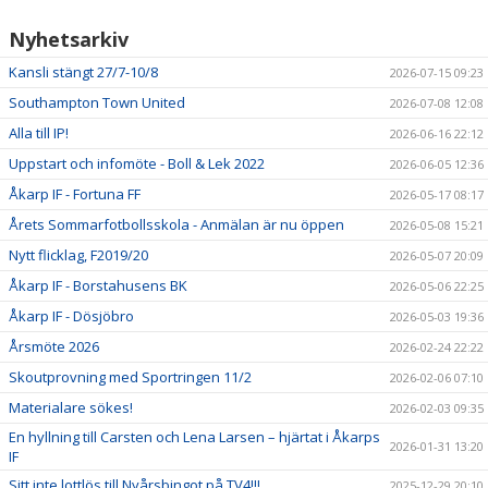
Nyhetsarkiv
Kansli stängt 27/7-10/8
2026-07-15 09:23
Southampton Town United
2026-07-08 12:08
Alla till IP!
2026-06-16 22:12
Uppstart och infomöte - Boll & Lek 2022
2026-06-05 12:36
Åkarp IF - Fortuna FF
2026-05-17 08:17
Årets Sommarfotbollsskola - Anmälan är nu öppen
2026-05-08 15:21
Nytt flicklag, F2019/20
2026-05-07 20:09
Åkarp IF - Borstahusens BK
2026-05-06 22:25
Åkarp IF - Dösjöbro
2026-05-03 19:36
Årsmöte 2026
2026-02-24 22:22
Skoutprovning med Sportringen 11/2
2026-02-06 07:10
Materialare sökes!
2026-02-03 09:35
En hyllning till Carsten och Lena Larsen – hjärtat i Åkarps
2026-01-31 13:20
IF
Sitt inte lottlös till Nyårsbingot på TV4!!!
2025-12-29 20:10