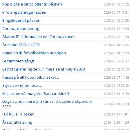
Köp digitala bingolotter till påsken
2020-04-09 10:55
Info ang träningsmatcher
2020-04-07 12:31
Bingolotter till påsken
2020-04-02 09:33
Corona, uppdatering
2020-03-14 15:34
Åkarps IF - Information om Coronaviruset
2020-03-13 13:14
Årsmöte 28/3 kl 12.00
2020-03-08 15:35
Anmälan till fotbollsskolan är öppen
2020-03-08 15:29
Ledarmötet igång!
2020-03-07 09:17
Lagfotografering den 31 mars samt 1 april 2020
2020-03-03 07:53
Passa på att köpa fotbollsskor...
2020-02-07 14:55
Styrelsen informerar...
2020-02-06 22:13
Missa inte vår magiska Badhandduk!!!
2020-01-31 13:10
Dags att nominera till Skånes Idrottsledarstipendier
2020-01-30 22:24
2020!
Full Rulle i Kiosken
2020-01-27 14:01
Årets Julhälsning
2019-12-20 14:24