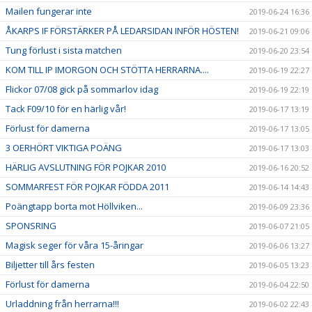
Mailen fungerar inte
2019-06-24 16:36
ÅKARPS IF FÖRSTÄRKER PÅ LEDARSIDAN INFÖR HÖSTEN!
2019-06-21 09:06
Tung förlust i sista matchen
2019-06-20 23:54
KOM TILL IP IMORGON OCH STÖTTA HERRARNA....
2019-06-19 22:27
Flickor 07/08 gick på sommarlov idag
2019-06-19 22:19
Tack F09/10 för en härlig vår!
2019-06-17 13:19
Förlust för damerna
2019-06-17 13:05
3 OERHÖRT VIKTIGA POÄNG
2019-06-17 13:03
HÄRLIG AVSLUTNING FÖR POJKAR 2010
2019-06-16 20:52
SOMMARFEST FÖR POJKAR FÖDDA 2011
2019-06-14 14:43
Poängtapp borta mot Höllviken...
2019-06-09 23:36
SPONSRING
2019-06-07 21:05
Magisk seger för våra 15-åringar
2019-06-06 13:27
Biljetter till års festen
2019-06-05 13:23
Förlust för damerna
2019-06-04 22:50
Urladdning från herrarna!!!
2019-06-02 22:43