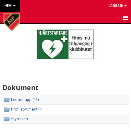
HEM
LOGGA IN
HEM
NYHETER
KALENDER
MATCHER
KONTAKT TILL VÅRA LAG
Dokument
KONTAKT ÅKARP IF
Ledarmapp (15)
OM FÖRENINGEN
Profilsortiment (1)
DOKUMENT
Styrelsen
BESTÄLL VÅRA KLUBBKLÄDER