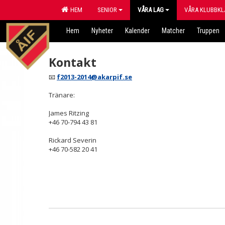
HEM
SENIOR
VÅRA LAG
VÅRA KLUBBKL
Hem
Nyheter
Kalender
Matcher
Truppen
Kontakt
📧
f2013-2014@akarpif.se
Tränare:
James Ritzing
+46 70-794 43 81
Rickard Severin
+46 70-582 20 41