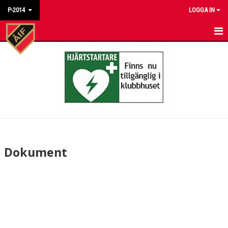
P-2014
LOGGA IN
HEM
NYHETER
KALENDER
MATCHER
TRUPPEN
Dokument
BILDGALLERI
DOKUMENT
KONTAKT