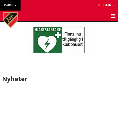
P-2015
LOGGA IN
HEM
NYHETER
KALENDER
MATCHER
TRUPPEN
Nyheter
BILDGALLERI
DOKUMENT
KONTAKT