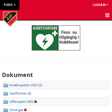
P-2015
LOGGA IN
HEM
NYHETER
KALENDER
MATCHER
TRUPPEN
Dokument
BILDGALLERI
Knattespelen 2022 (2)
DOKUMENT
Spelformer (3)
KONTAKT
Viffecupen 2022
Övningar