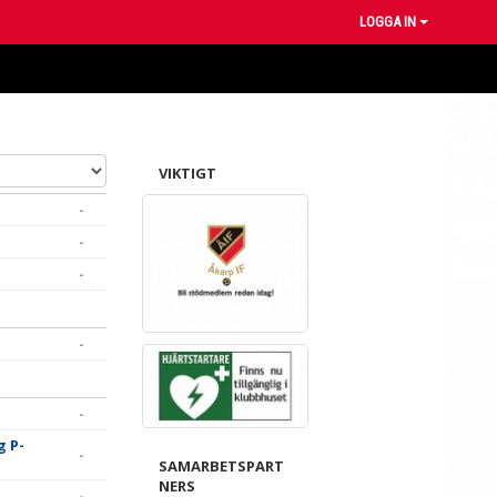
LOGGA IN
VIKTIGT
-
-
-
-
-
g P-
-
SAMARBETSPART
NERS
-