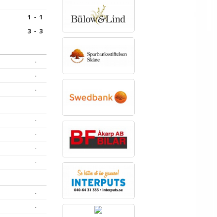
1 - 1
3 - 3
-
-
-
-
-
-
-
-
-