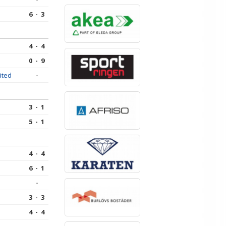
6 - 3
4 - 4
0 - 9
ited
-
3 - 1
5 - 1
4 - 4
6 - 1
-
3 - 3
4 - 4