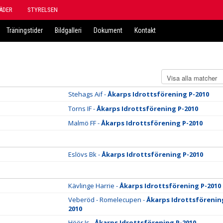
ÄDER
STYRELSEN
Träningstider
Bildgalleri
Dokument
Kontakt
Stehags Aif -
Åkarps Idrottsförening P-2010
Torns IF -
Åkarps Idrottsförening P-2010
Malmö FF -
Åkarps Idrottsförening P-2010
Eslövs Bk -
Åkarps Idrottsförening P-2010
Kävlinge Harrie -
Åkarps Idrottsförening P-2010
Veberöd - Romelecupen -
Åkarps Idrottsförenin
2010
Höör Is -
Åkarps Idrottsförening P-2010