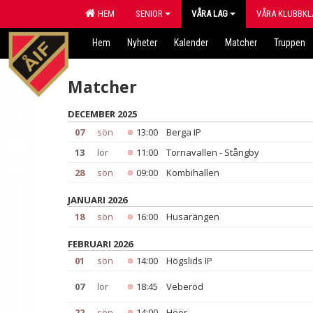
HEM
SENIOR
VÅRA LAG
VÅRA KLUBBKL
Hem
Nyheter
Kalender
Matcher
Truppen
Matcher
DECEMBER 2025
07
sön
13:00
Berga IP
13
lör
11:00
Tornavallen - Stångby
28
sön
09:00
Kombihallen
JANUARI 2026
18
sön
16:00
Husarängen
FEBRUARI 2026
01
sön
14:00
Högslids IP
07
lör
18:45
Veberöd
22
sön
14:00
Höör