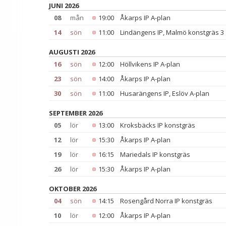
JUNI 2026
08
mån
19:00
Åkarps IP A-plan
14
sön
11:00
Lindängens IP, Malmö konstgräs 3
AUGUSTI 2026
16
sön
12:00
Höllvikens IP A-plan
23
sön
14:00
Åkarps IP A-plan
30
sön
11:00
Husarängens IP, Eslöv A-plan
SEPTEMBER 2026
05
lör
13:00
Kroksbäcks IP konstgräs
12
lör
15:30
Åkarps IP A-plan
19
lör
16:15
Mariedals IP konstgräs
26
lör
15:30
Åkarps IP A-plan
OKTOBER 2026
04
sön
14:15
Rosengård Norra IP konstgräs
10
lör
12:00
Åkarps IP A-plan