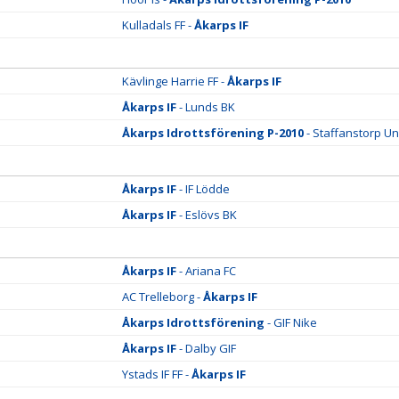
Kulladals FF -
Åkarps IF
Kävlinge Harrie FF -
Åkarps IF
Åkarps IF
- Lunds BK
Åkarps Idrottsförening P-2010
- Staffanstorp Un
Åkarps IF
- IF Lödde
Åkarps IF
- Eslövs BK
Åkarps IF
- Ariana FC
AC Trelleborg -
Åkarps IF
Åkarps Idrottsförening
- GIF Nike
Åkarps IF
- Dalby GIF
Ystads IF FF -
Åkarps IF