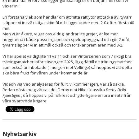
En match där vi förvisso ligger ganska lågt till en början men som vi
växer in i.
En förstahalvlek som handlar om att hitta rätt ytor att täcka av, tyvärr
släpper vi in två riktiga skitmål och ligger under med 2-0 efter första 40
min.
Men vi är Åkarp, vi ger oss aldrig, ändrar lite grejer, är lite mer
noggranna i både passningspel och speluppbyggnad och gör 2 mål,
tyvärr släpper vi in ett mål också och torskar premiären med 3-2.
Vi har spelat väldigt lite 11 vs 11 och ser Vinterserien som 7 riktigt bra
träningsmatcher inför säsongen 2025, lägg därtill de träningsmatcher
som också är inbokade ( imorgon mot Vellinge) så hoppas vi att detta
ska bära frukt för våren under kommande år.
Videon via Veo analyseras för fullt, vi kommer igen. Var så säkra.
Redan nästa helg väntas det Derby mot Nike i klassika
Derby Della
Fyllestigen
, då hoppas vi på folkfest och ytterligare en bra insats från
våra svart/röda krigare.
Nyhetsarkiv