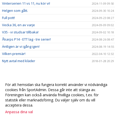
Vinterserien 11 vs 11, nu kör vi!
2024-11-09 09:50
Helgen som gått.
2024-09-30 10:24
Full pott!
2024-09-23 08:27
Vecka 36, en av varje
2024-09-09 09:02
V35 - vi studsar tillbaka!
2024-09-02 10:18
Åkarps P14 - ETT lag - tre serier!
2024-08-26 08:47
Äntligen är vi igång igen!
2024-08-19 14:55
Vilken premiär!
2022-04-10 12:32
Nytt avtal med kläder
2018-01-28 20:29
För att hemsidan ska fungera korrekt använder vi nödvändiga
cookies från SportAdmin. Dessa går inte att stänga av.
Föreningen kan också använda frivilliga cookies, t.ex. för
statistik eller marknadsföring. Du väljer själv om du vill
acceptera dessa.
Anpassa dina val