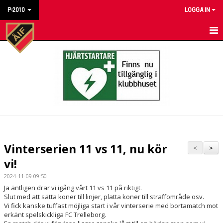
P-2010
LOGGA IN
HEM
NYHETER
KALENDER
MATCHER
TRUPPEN
Vinterserien 11 vs 11, nu kör
<
>
TRÄNINGSTIDER
vi!
2024-11-09 09:50
BILDGALLERI
Ja äntligen drar vi igång vårt 11 vs 11 på riktigt.
Slut med att sätta koner till linjer, platta koner till straffområde osv.
DOKUMENT
Vi fick kanske tuffast möjliga start i vår vinterserie med bortamatch mot
erkänt spelskickliga FC Trelleborg.
KONTAKT