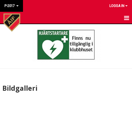
P-2017
LOGGA IN
HEM
NYHETER
KALENDER
MATCHER
TRUPPEN
Bildgalleri
BILDGALLERI
DOKUMENT
KONTAKT