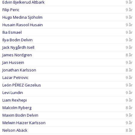
Edvin Bjelkerud Altbark
9 år
Filip Peric
9 år
Hugo Medina Sjöholm
9 år
Husain Rasool Husain
9 år
Ilia Esmael
9 år
Ilya Bodin Delvin
9 år
Jack Nygårdh Isell
9 år
James Nordgren
8 år
Jan Hussein
9 år
Jonathan Karlsson
8 år
Lazar Petrovic
9 år
León PÉREZ Gezelius
9 år
Levi Lundin
9 år
Liam Rexhepi
9 år
Malcolm Ryberg
8 år
Maxim Bodin Delvin
9 år
Melwin Haizer Karlsson
9 år
Nelson Abäck
8 år