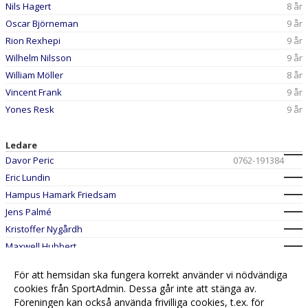
Nils Hagert
8 år
Oscar Björneman
9 år
Rion Rexhepi
9 år
Wilhelm Nilsson
9 år
William Möller
8 år
Vincent Frank
9 år
Yones Resk
9 år
Ledare
Davor Peric
0762-191384
Eric Lundin
Hampus Hamark Friedsam
Jens Palmé
Kristoffer Nygårdh
Maxwell Hubbert
Mohamed Esmael
För att hemsidan ska fungera korrekt använder vi nödvändiga
Tim Frank
cookies från SportAdmin. Dessa går inte att stänga av.
Föreningen kan också använda frivilliga cookies, t.ex. för