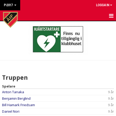
P-2017
LOGGA IN
HEM
NYHETER
KALENDER
MATCHER
TRUPPEN
Truppen
BILDGALLERI
Spelare
Anton Tanaka
9 år
DOKUMENT
Benjamin Berglind
9 år
KONTAKT
Bill Hamark Friedsam
9 år
Daniel Nori
9 år