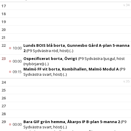
v.34
17
18
19
20
21
22
Lunds BOIS blå borta, Gunnesbo Gård A-plan 5-manna
10:00
2
(P9 Sydvästra röd, höst)
(..)
23
Ospecificerat borta, Övrigt
(P9 Sydvästra ljusgul, höst
00:00
(nybörjare))
(..)
Malmö FF vit borta, Kombihallen, Malmö Modul A
(P9
09:15
Sydvästra svart, höst)
(..)
v.35
24
25
26
27
28
29
Bara GIF grön hemma, Åkarps IP B-plan 5-manna 2
(P9
00:00
Sydvästra svart, höst)
(..)