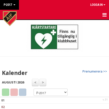
P-2017
LOGGA IN
HEM
NYHETER
KALENDER
MATCHER
TRUPPEN
Kalender
Prenumerera >>
BILDGALLERI
AUGUSTI 2026
DOKUMENT
KONTAKT
v.31
01
02