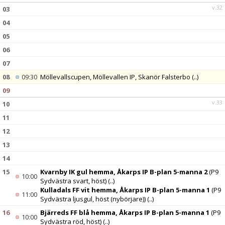
v.32
03
04
05
06
07
08
09:30
Möllevallscupen, Möllevallen IP, Skanör Falsterbo
(..)
09
v.33
10
11
12
13
14
15
Kvarnby IK gul hemma, Åkarps IP B-plan 5-manna 2
(P9
10:00
Sydvästra svart, höst)
(..)
Kulladals FF vit hemma, Åkarps IP B-plan 5-manna 1
(P9
11:00
Sydvästra ljusgul, höst (nybörjare))
(..)
16
Bjärreds FF blå hemma, Åkarps IP B-plan 5-manna 1
(P9
10:00
Sydvästra röd, höst)
(..)