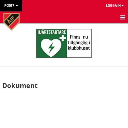
P-2017
LOGGA IN
HEM
NYHETER
KALENDER
MATCHER
TRUPPEN
Dokument
BILDGALLERI
DOKUMENT
KONTAKT