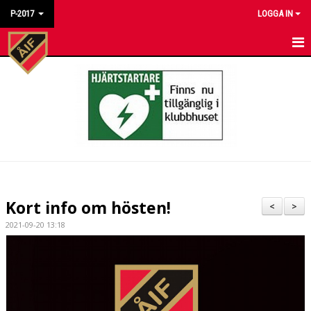
P-2017
LOGGA IN
HEM
NYHETER
KALENDER
MATCHER
TRUPPEN
Kort info om hösten!
<
>
BILDGALLERI
2021-09-20 13:18
DOKUMENT
KONTAKT