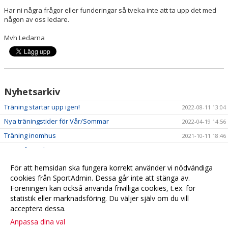
Har ni några frågor eller funderingar så tveka inte att ta upp det med
någon av oss ledare.
Mvh Ledarna
Nyhetsarkiv
Träning startar upp igen!
2022-08-11 13:04
Nya träningstider för Vår/Sommar
2022-04-19 14:56
Träning inomhus
2021-10-11 18:46
Kort info om hösten!
2021-09-20 13:18
Välkommen till Boll&Lek för barn födda 2017
2021-08-24
För att hemsidan ska fungera korrekt använder vi nödvändiga
cookies från SportAdmin. Dessa går inte att stänga av.
Föreningen kan också använda frivilliga cookies, t.ex. för
statistik eller marknadsföring. Du väljer själv om du vill
acceptera dessa.
Anpassa dina val