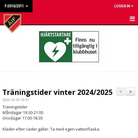
F-2010/2011
LOGGA IN
HEM
NYHETER
KALENDER
MATCHER
TRUPPEN
Träningstider vinter 2024/2025
<
>
BILDGALLERI
2024-10-23 10:37
Träningstider
DOKUMENT
Måndagar 19.30-21.00
Onsdagar 17.00-18.30
KONTAKT
Kläder efter väder gäller. Ta med egen vattenflaska.