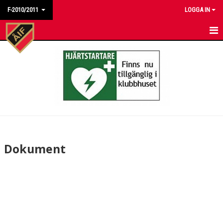
F-2010/2011
LOGGA IN
HEM
NYHETER
KALENDER
MATCHER
TRUPPEN
Dokument
BILDGALLERI
DOKUMENT
KONTAKT