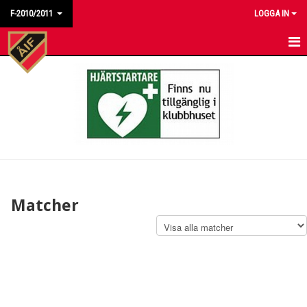
F-2010/2011
LOGGA IN
HEM
NYHETER
KALENDER
MATCHER
TRUPPEN
Matcher
BILDGALLERI
DOKUMENT
KONTAKT