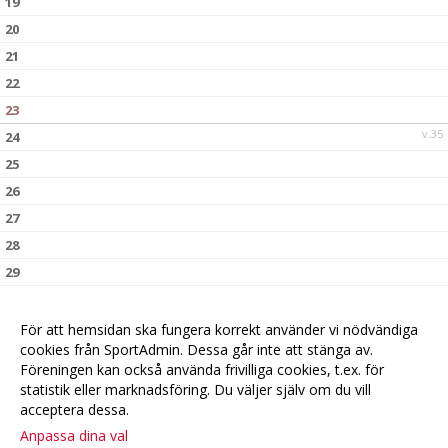
19
20
21
22
23
v.35
24
25
26
27
28
29
30
v.36
31
För att hemsidan ska fungera korrekt använder vi nödvändiga
cookies från SportAdmin. Dessa går inte att stänga av.
Föreningen kan också använda frivilliga cookies, t.ex. för
statistik eller marknadsföring. Du väljer själv om du vill
acceptera dessa.
Anpassa dina val