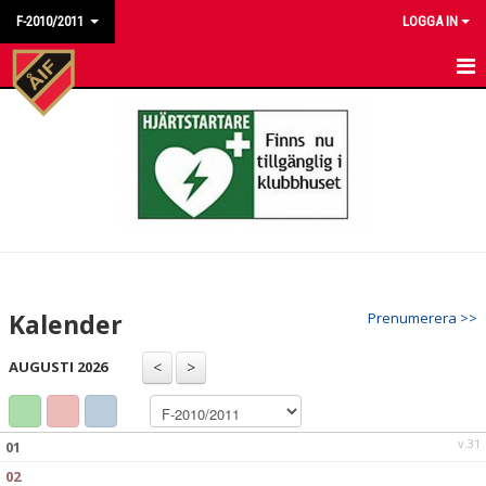
F-2010/2011
LOGGA IN
HEM
NYHETER
KALENDER
MATCHER
TRUPPEN
Kalender
Prenumerera >>
BILDGALLERI
AUGUSTI 2026
DOKUMENT
KONTAKT
v.31
01
02