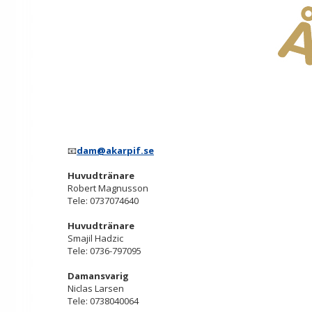
📧
dam@akarpif.se
Huvudtränare
Robert Magnusson
Tele: 0737074640
Huvudtränare
Smajil Hadzic
Tele: 0736-797095
Damansvarig
Niclas Larsen
Tele: 0738040064