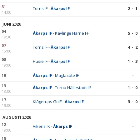
31
Torns IF -
Åkarps IF
2 - 1
14:00
JUNI 2026
04
Åkarps IF
- Kävlinge Harrie FF
5 - 0
19:30
07
Torns IF -
Åkarps IF
4 - 2
15:00
08
Husie IF -
Åkarps IF
1 - 3
19:00
10
Åkarps IF
- Maglasäte IF
-
13
Åkarps IF
- Torna Hällestads IF
1 - 0
13:00
17
Klågerups GoIF -
Åkarps IF
3 - 0
19:00
AUGUSTI 2026
12
Vikens IK -
Åkarps IF
-
19:00
15