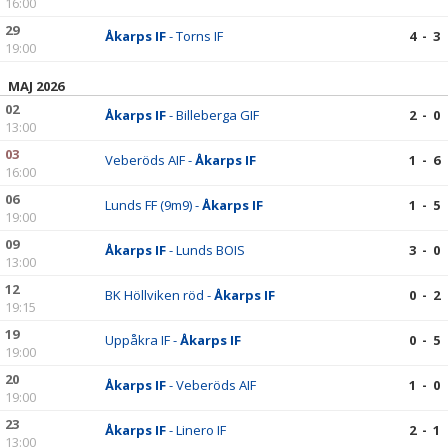
16:00
29
Åkarps IF
- Torns IF
4 - 3
19:00
MAJ 2026
02
Åkarps IF
- Billeberga GIF
2 - 0
13:00
03
Veberöds AIF -
Åkarps IF
1 - 6
16:00
06
Lunds FF (9m9) -
Åkarps IF
1 - 5
19:00
09
Åkarps IF
- Lunds BOIS
3 - 0
13:00
12
BK Höllviken röd -
Åkarps IF
0 - 2
19:15
19
Uppåkra IF -
Åkarps IF
0 - 5
19:00
20
Åkarps IF
- Veberöds AIF
1 - 0
19:00
23
Åkarps IF
- Linero IF
2 - 1
13:00