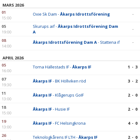
MARS 2026
01
Oxie Sk Dam -
Åkarps Idrottsförening
-
15:00
05
Skurups aif -
Åkarps Idrottsförening Dam
-
19:00
A
08
Åkarps Idrottsförening Dam A
- Stattena if
-
14:00
APRIL 2026
05
Torna Hällestads IF -
Åkarps IF
1 - 3
16:00
07
Åkarps IF
- BK Höllviken röd
3 - 2
19:30
11
Åkarps IF
- Klågerups GoIF
2 - 0
13:00
18
Åkarps IF
- Husie IF
2 - 0
15:00
19
Åkarps IF
- FC Helsingkrona
4 - 0
13:00
26
Teknologkårens IF LTH -
Åkarps IF
2 - 0