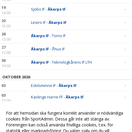
19
Sjöbo IF -
Åkarps IF
-
14:00
20
Linero IF -
Åkarps IF
-
15:00
26
Åkarps IF
- Torns IF
-
13:00
27
Åkarps IF
- Åhus IF
-
13:00
30
Åkarps IF
- Teknologkårens IF LTH
-
19:00
OKTOBER 2026
03
Eskilsminne IF -
Åkarps IF
-
03
Kävlinge Harrie FF -
Åkarps IF
-
13:00
11
Åkarps IF
- Ängelholms FF
-
För att hemsidan ska fungera korrekt använder vi nödvändiga
13:00
cookies från SportAdmin. Dessa går inte att stänga av.
17
Ystads IF FF vit -
Åkarps IF
-
Föreningen kan också använda frivilliga cookies, t.ex. för
13:00
statistik eller marknadsföring. Du väljer själv om du vill