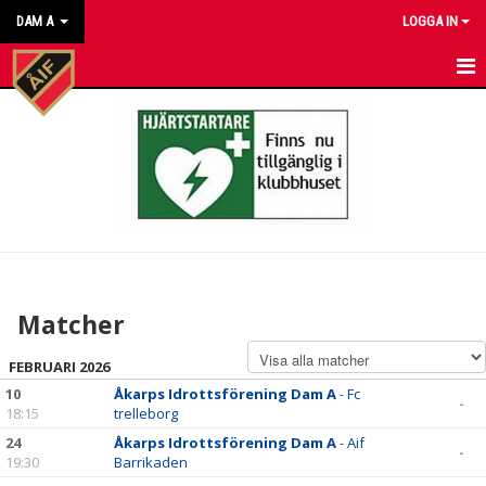
DAM A
LOGGA IN
HEM
NYHETER
KALENDER
MATCHER
TRUPPEN
Matcher
BILDGALLERI
FEBRUARI 2026
DOKUMENT
10
Åkarps Idrottsförening Dam A
- Fc
-
18:15
trelleborg
KONTAKT
24
Åkarps Idrottsförening Dam A
- Aif
-
19:30
Barrikaden