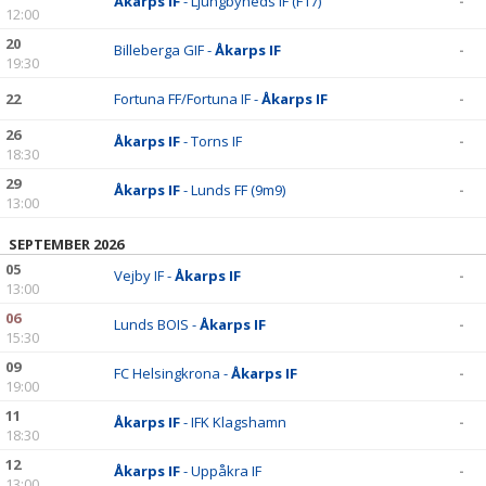
Åkarps IF
- Ljungbyheds IF (F17)
-
12:00
20
Billeberga GIF -
Åkarps IF
-
19:30
22
Fortuna FF/Fortuna IF -
Åkarps IF
-
26
Åkarps IF
- Torns IF
-
18:30
29
Åkarps IF
- Lunds FF (9m9)
-
13:00
SEPTEMBER 2026
05
Vejby IF -
Åkarps IF
-
13:00
06
Lunds BOIS -
Åkarps IF
-
15:30
09
FC Helsingkrona -
Åkarps IF
-
19:00
11
Åkarps IF
- IFK Klagshamn
-
18:30
12
Åkarps IF
- Uppåkra IF
-
13:00