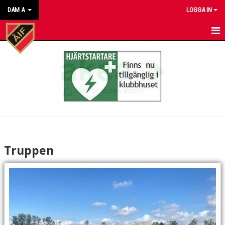
DAM A
LOGGA IN
HEM
NYHETER
KALENDER
MATCHER
TRUPPEN
Truppen
BILDGALLERI
DOKUMENT
KONTAKT