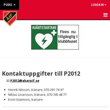
P-2012
LOGGA IN
HEM
NYHETER
KALENDER
MATCHER
TRUPPEN
Kontaktuppgifter till P2012
BILDGALLERI
📧
P2012@akarpif.se
DOKUMENT
Henrik Nilsson, tränare, 070-281 74 47
Niklas Linarsson, tränare, 070-745 48 77
KONTAKT
Ervin Islamovic, tränare