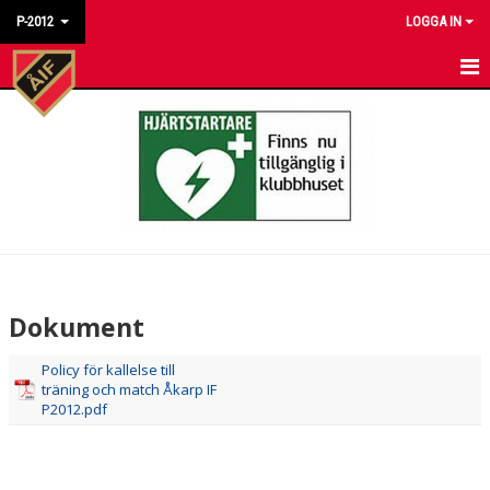
P-2012
LOGGA IN
HEM
NYHETER
KALENDER
MATCHER
TRUPPEN
Dokument
BILDGALLERI
Policy för kallelse till
träning och match Åkarp IF
DOKUMENT
P2012.pdf
KONTAKT