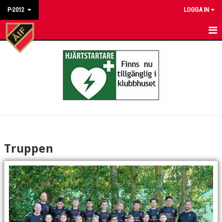
P-2012
LOGGA IN
HEM
NYHETER
KALENDER
MATCHER
TRUPPEN
Truppen
BILDGALLERI
DOKUMENT
KONTAKT