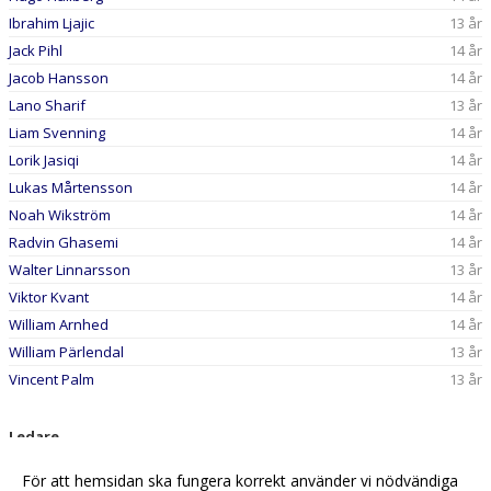
Ibrahim Ljajic
13 år
Jack Pihl
14 år
Jacob Hansson
14 år
Lano Sharif
13 år
Liam Svenning
14 år
Lorik Jasiqi
14 år
Lukas Mårtensson
14 år
Noah Wikström
14 år
Radvin Ghasemi
14 år
Walter Linnarsson
13 år
Viktor Kvant
14 år
William Arnhed
14 år
William Pärlendal
13 år
Vincent Palm
13 år
Ledare
Ervin Islamovic
, Tränare
För att hemsidan ska fungera korrekt använder vi nödvändiga
Henrik Nilsson
, Tränare
0702-817447