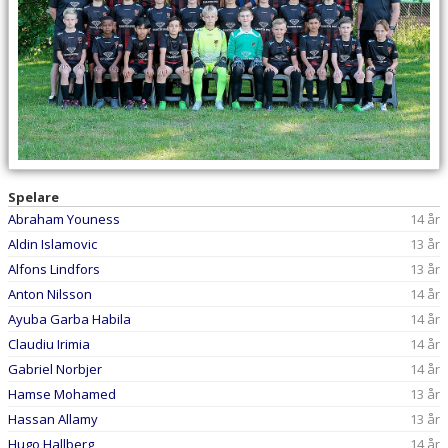
Spelare
Abraham Youness
14 år
Aldin Islamovic
13 år
Alfons Lindfors
13 år
Anton Nilsson
14 år
Ayuba Garba Habila
14 år
Claudiu Irimia
14 år
Gabriel Norbjer
14 år
Hamse Mohamed
13 år
Hassan Allamy
13 år
Hugo Hallberg
14 år