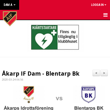
DAM A
LOGGA IN
HEM
NYHETER
KALENDER
MATCHER
TRUPPEN
Åkarp IF Dam - Blentarp Bk
<
>
BILDGALLERI
2020-03-24 06:56
DOKUMENT
KONTAKT