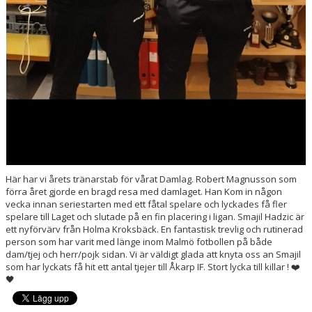
Här har vi årets tränarstab för vårat Damlag. Robert Magnusson som
förra året gjorde en bragd resa med damlaget. Han Kom in någon
vecka innan seriestarten med ett fåtal spelare och lyckades få fler
spelare till Laget och slutade på en fin placering i ligan. Smajil Hadzic är
ett nyförvärv från Holma Kroksbäck. En fantastisk trevlig och rutinerad
person som har varit med länge inom Malmö fotbollen på både
dam/tjej och herr/pojk sidan. Vi är väldigt glada att knyta oss an Smajil
som har lyckats få hit ett antal tjejer till Åkarp IF. Stort lycka till killar ! ❤️
🖤