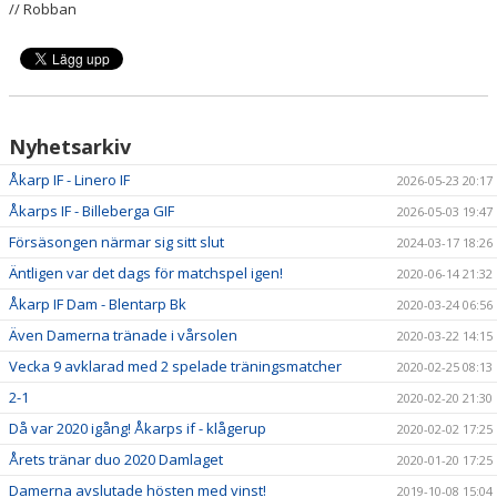
// Robban
Nyhetsarkiv
Åkarp IF - Linero IF
2026-05-23 20:17
Åkarps IF - Billeberga GIF
2026-05-03 19:47
Försäsongen närmar sig sitt slut
2024-03-17 18:26
Äntligen var det dags för matchspel igen!
2020-06-14 21:32
Åkarp IF Dam - Blentarp Bk
2020-03-24 06:56
Även Damerna tränade i vårsolen
2020-03-22 14:15
Vecka 9 avklarad med 2 spelade träningsmatcher
2020-02-25 08:13
2-1
2020-02-20 21:30
Då var 2020 igång! Åkarps if - klågerup
2020-02-02 17:25
Årets tränar duo 2020 Damlaget
2020-01-20 17:25
Damerna avslutade hösten med vinst!
2019-10-08 15:04