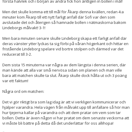
första halvlek och i början av andra fick hon äntligen in bollen i mål!
Men det skulle komma ett till mål för Åkarp denna kvällen, redan 4:a
minuter kom Åkarp till ett nytt farligt anfall där Sofi var den som
avslutade det och återigen så hamnade bollen i nätmaskorna bakom
Lindeborgs målvakt! 3-1!
Men bara minuten senare skulle Lindeborg skapa ett farligt anfall där
deras vänster ytter lyckas ta sig förbi på våran högerkant och hittar en
fristående Lindeborg spelare vid bortre stolpen och därmed var det
reducerat till 3-2.
Dem sista 15 minuterna var några av dem längsta i denna serien, där
man kände att alla var små nervösa sidan om planen och man ville
bara att matchen skulle ta slut. Åkarp skulle dock hålla ut och 3 poäng
var ett faktum!
Några ord om matchen:
Det vi gör riktigt bra som lag idag är att vi verkligen kommunicerar och
hjälper varandra. Hela vägen från målvakt upp till anfallare så hör man
hur tjejerna kallar på varandra och att dem pratar om vem som tar
bollen. Detta är även någon vi har pratat om dem senaste veckorna att
vi måste bli bättre på detta då det underlättar för oss allihopa!