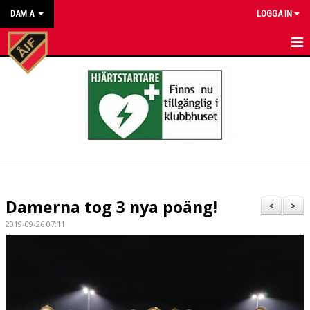
DAM A
LOGGA IN
HEM
NYHETER
KALENDER
MATCHER
TRUPPEN
Damerna tog 3 nya poäng!
<
>
BILDGALLERI
2019-09-26 07:11
DOKUMENT
KONTAKT