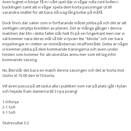
Även lugnet vi börjar få in i vårt spel där vi vågar rulla runt bollen i
backlingen samt att vi vågar spela dem korta passningar ut till
varandra istället för att bara slå iväg lång bollar på måfå.
Dock finns där saker som vi fortfarande måste jobba på och det är att
verkligen utnyttja bredden av planen. Det är många gånger i denna
matchen där Elin i detta fallet står helt fri på sin högerkant men när vi
väl kommer nära deras mål så blir vi tyvärr lite "blinda" och ser bara
inspelningar in i mitten av motståndarnas straffområde. Detta är något
vi kommer jobba på dem kommande träningarna och även under
hösten som kommer för att utvecklas ännu mer som ett lag inför
kommande säsong.
Nu återstår det bara en match denna säsongen och det är borta mot
Gislöv kl 15:00 den 6/10 borta.
Vill även passa på att tacka alla i publiken som var på plats igår i kylan
och hejade fram damerna till 3 nya poäng!
1-0 Ronja
2-1 Sofi
3-1 Sofi
Slutresultat 3-2