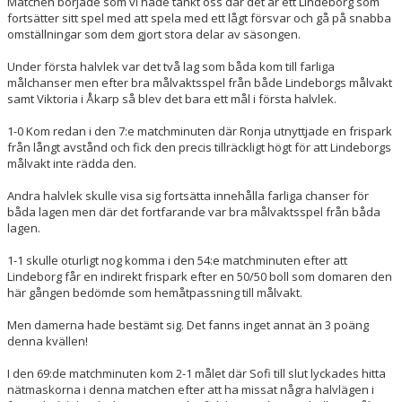
Matchen började som vi hade tänkt oss där det är ett Lindeborg som
fortsätter sitt spel med att spela med ett lågt försvar och gå på snabba
omställningar som dem gjort stora delar av säsongen.
Under första halvlek var det två lag som båda kom till farliga
målchanser men efter bra målvaktsspel från både Lindeborgs målvakt
samt Viktoria i Åkarp så blev det bara ett mål i första halvlek.
1-0 Kom redan i den 7:e matchminuten där Ronja utnyttjade en frispark
från långt avstånd och fick den precis tillräckligt högt för att Lindeborgs
målvakt inte rädda den.
Andra halvlek skulle visa sig fortsätta innehålla farliga chanser för
båda lagen men där det fortfarande var bra målvaktsspel från båda
lagen.
1-1 skulle oturligt nog komma i den 54:e matchminuten efter att
Lindeborg får en indirekt frispark efter en 50/50 boll som domaren den
här gången bedömde som hemåtpassning till målvakt.
Men damerna hade bestämt sig. Det fanns inget annat än 3 poäng
denna kvällen!
I den 69:de matchminuten kom 2-1 målet där Sofi till slut lyckades hitta
nätmaskorna i denna matchen efter att ha missat några halvlägen i