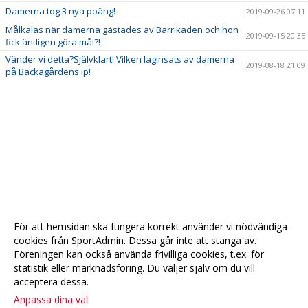
Damerna tog 3 nya poäng!
2019-09-26 07:11
Målkalas när damerna gästades av Barrikaden och hon
2019-09-15 20:35
fick äntligen göra mål?!
Vänder vi detta?Självklart! Vilken laginsats av damerna
2019-08-18 21:09
på Bäckagårdens ip!
För att hemsidan ska fungera korrekt använder vi nödvändiga
cookies från SportAdmin. Dessa går inte att stänga av.
Föreningen kan också använda frivilliga cookies, t.ex. för
statistik eller marknadsföring. Du väljer själv om du vill
acceptera dessa.
Anpassa dina val