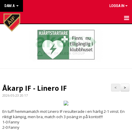
DAM A
LOGGA IN
HEM
NYHETER
KALENDER
MATCHER
TRUPPEN
Åkarp IF - Linero IF
<
>
BILDGALLERI
2026-05-23 20:17
DOKUMENT
En tuff hemmamatch mot Linero IF resulterade i en härlig 2-1 vinst. En
riktigt kämpig, men bra, match och 3 poäng in på kontot!!!
KONTAKT
1-0 Fanny
2-0 Fanny