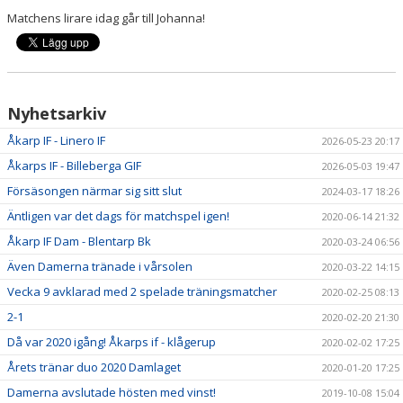
Matchens lirare idag går till Johanna!
Nyhetsarkiv
Åkarp IF - Linero IF
2026-05-23 20:17
Åkarps IF - Billeberga GIF
2026-05-03 19:47
Försäsongen närmar sig sitt slut
2024-03-17 18:26
Äntligen var det dags för matchspel igen!
2020-06-14 21:32
Åkarp IF Dam - Blentarp Bk
2020-03-24 06:56
Även Damerna tränade i vårsolen
2020-03-22 14:15
Vecka 9 avklarad med 2 spelade träningsmatcher
2020-02-25 08:13
2-1
2020-02-20 21:30
Då var 2020 igång! Åkarps if - klågerup
2020-02-02 17:25
Årets tränar duo 2020 Damlaget
2020-01-20 17:25
Damerna avslutade hösten med vinst!
2019-10-08 15:04