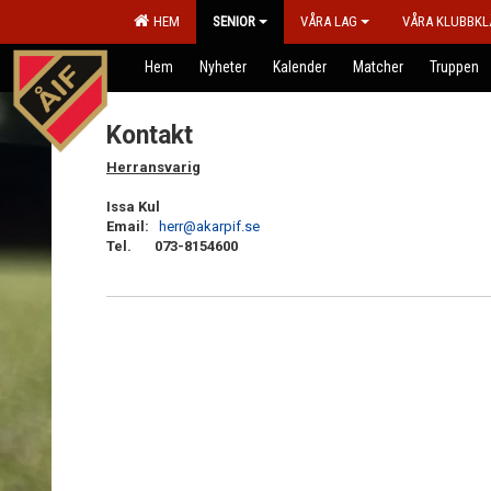
HEM
SENIOR
VÅRA LAG
VÅRA KLUBBKL
Hem
Nyheter
Kalender
Matcher
Truppen
Kontakt
Herransvarig
Issa Kul
Email:
herr@akarpif.se
Tel. 073-8154600