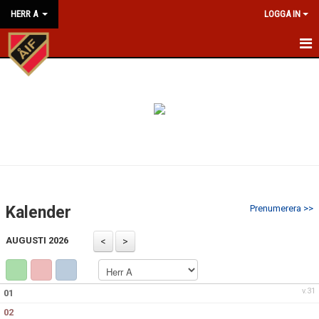
HERR A
LOGGA IN
HEM
NYHETER
KALENDER
MATCHER
TRUPPEN
Kalender
Prenumerera >>
BILDGALLERI
AUGUSTI 2026
KONTAKT
v.31
01
02