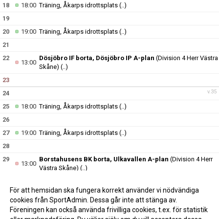
18
18:00
Träning, Åkarps idrottsplats
(..)
19
20
19:00
Träning, Åkarps idrottsplats
(..)
21
22
Dösjöbro IF borta, Dösjöbro IP A-plan
(Division 4 Herr Västra
13:00
Skåne)
(..)
23
v.35
24
25
18:00
Träning, Åkarps idrottsplats
(..)
26
27
19:00
Träning, Åkarps idrottsplats
(..)
28
29
Borstahusens BK borta, Ulkavallen A-plan
(Division 4 Herr
13:00
Västra Skåne)
(..)
30
För att hemsidan ska fungera korrekt använder vi nödvändiga
v.36
31
cookies från SportAdmin. Dessa går inte att stänga av.
Föreningen kan också använda frivilliga cookies, t.ex. för statistik