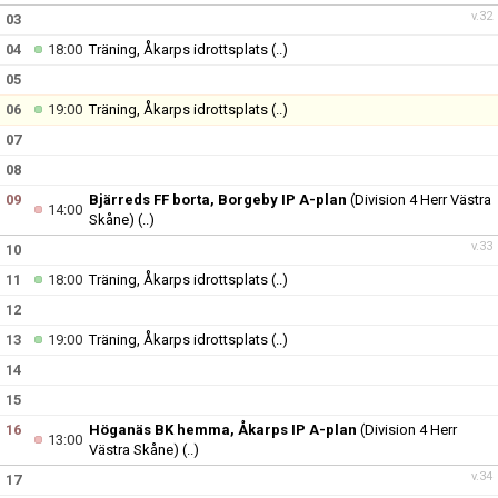
v.32
03
04
18:00
Träning, Åkarps idrottsplats
(..)
05
06
19:00
Träning, Åkarps idrottsplats
(..)
07
08
09
Bjärreds FF borta, Borgeby IP A-plan
(Division 4 Herr Västra
14:00
Skåne)
(..)
v.33
10
11
18:00
Träning, Åkarps idrottsplats
(..)
12
13
19:00
Träning, Åkarps idrottsplats
(..)
14
15
16
Höganäs BK hemma, Åkarps IP A-plan
(Division 4 Herr
13:00
Västra Skåne)
(..)
v.34
17