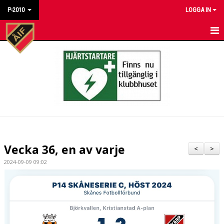
P-2010
LOGGA IN
HEM
NYHETER
KALENDER
MATCHER
TRUPPEN
Vecka 36, en av varje
<
>
TRÄNINGSTIDER
2024-09-09 09:02
BILDGALLERI
DOKUMENT
KONTAKT