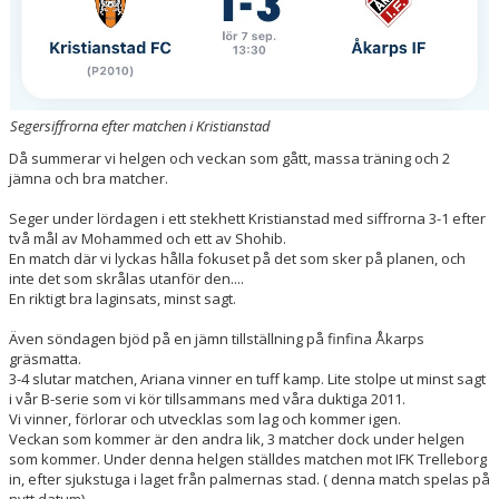
Segersiffrorna efter matchen i Kristianstad
Då summerar vi helgen och veckan som gått, massa träning och 2
jämna och bra matcher.
Seger under lördagen i ett stekhett Kristianstad med siffrorna 3-1 efter
två mål av Mohammed och ett av Shohib.
En match där vi lyckas hålla fokuset på det som sker på planen, och
inte det som skrålas utanför den....
En riktigt bra laginsats, minst sagt.
Även söndagen bjöd på en jämn tillställning på finfina Åkarps
gräsmatta.
3-4 slutar matchen, Ariana vinner en tuff kamp. Lite stolpe ut minst sagt
i vår B-serie som vi kör tillsammans med våra duktiga 2011.
Vi vinner, förlorar och utvecklas som lag och kommer igen.
Veckan som kommer är den andra lik, 3 matcher dock under helgen
som kommer. Under denna helgen ställdes matchen mot IFK Trelleborg
in, efter sjukstuga i laget från palmernas stad. ( denna match spelas på
nytt datum)