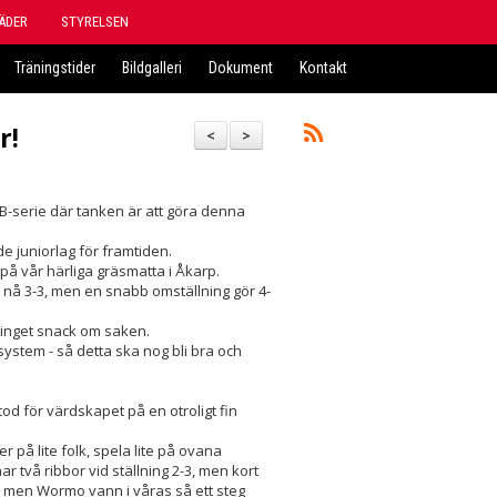
ÄDER
STYRELSEN
Träningstider
Bildgalleri
Dokument
Kontakt
r!
<
>
 en B-serie där tanken är att göra denna
e juniorlag för framtiden.
 på vår härliga gräsmatta i Åkarp.
att nå 3-3, men en snabb omställning gör 4-
 inget snack om saken.
lsystem - så detta ska nog bli bra och
d för värdskapet på en otroligt fin
er på lite folk, spela lite på ovana
r två ribbor vid ställning 2-3, men kort
- men Wormo vann i våras så ett steg