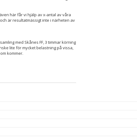
ven här får vi hjälp av x-antal av våra
och är resultatmässigt inte i närheten av
U-samling med Skånes FF, 3 timmar körning
nske lite för mycket belastning på vissa,
n som kommer.