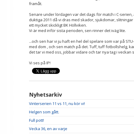
framåt.
Senare under lördagen var det dags för match i C-serien, ä
duktiga 2011 då vi dras med skador, sjukdomar, slitningar 
ett mycket skickligt BK Höllviken.
Vi är med inför sista perioden, sen rinner det iväg lite.
...och sen har vi ju haft en hel del spelare som var på ST
med dom , och sen match på det. Tuff, tuff fotbollshelg, ka
det tar vi med oss, jobbar vidare och tar nya tag i vecka
Vi ses på IP!
Nyhetsarkiv
Vinterserien 11 vs 11, nu kör vi!
Helgen som gått.
Full pott!
Vecka 36, en av varje