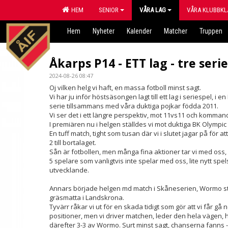
HEM
SENIOR
VÅRA LAG
VÅRA KLUBBKL
Hem
Nyheter
Kalender
Matcher
Truppen
Åkarps P14 - ETT lag - tre serie
2024-08-26 08:47
Oj vilken helg vi haft, en massa fotboll minst sagt.
Vi har ju inför höstsäsongen lagt till ett lag i seriespel, i
serie tillsammans med våra duktiga pojkar födda 2011.
Vi ser det i ett längre perspektiv, mot 11vs11 och kommand
I premiären nu i helgen ställdes vi mot duktiga BK Olympic
En tuff match, tight som tusan där vi i slutet jagar på för 
2 till bortalaget.
Sån är fotbollen, men många fina aktioner tar vi med oss,
5 spelare som vanligtvis inte spelar med oss, lite nytt spe
utvecklande.
Annars började helgen md match i Skåneserien, Wormo sto
gräsmatta i Landskrona.
Tyvärr råkar vi ut för en skada tidigt som gör att vi får gå n
positioner, men vi driver matchen, leder den hela vägen, ha
därefter 3-3 av Wormo. Surt minst sagt, chanserna fanns 