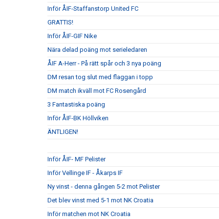
Inför ÅIF-Staffanstorp United FC
GRATTIS!
Inför ÅIF-GIF Nike
Nära delad poäng mot serieledaren
ÅIF A-Herr - På rätt spår och 3 nya poäng
DM resan tog slut med flaggan i topp
DM match ikväll mot FC Rosengård
3 Fantastiska poäng
Inför ÅIF-BK Höllviken
ÄNTLIGEN!
Inför ÅIF- MF Pelister
Inför Vellinge IF - Åkarps IF
Ny vinst - denna gången 5-2 mot Pelister
Det blev vinst med 5-1 mot NK Croatia
Inför matchen mot NK Croatia