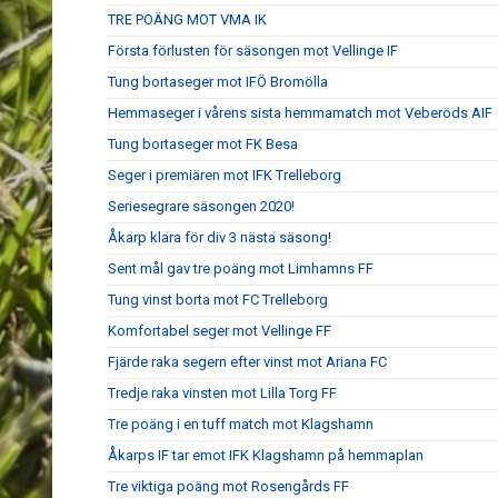
TRE POÄNG MOT VMA IK
Första förlusten för säsongen mot Vellinge IF
Tung bortaseger mot IFÖ Bromölla
Hemmaseger i vårens sista hemmamatch mot Veberöds AIF
Tung bortaseger mot FK Besa
Seger i premiären mot IFK Trelleborg
Seriesegrare säsongen 2020!
Åkarp klara för div 3 nästa säsong!
Sent mål gav tre poäng mot Limhamns FF
Tung vinst borta mot FC Trelleborg
Komfortabel seger mot Vellinge FF
Fjärde raka segern efter vinst mot Ariana FC
Tredje raka vinsten mot Lilla Torg FF
Tre poäng i en tuff match mot Klagshamn
Åkarps IF tar emot IFK Klagshamn på hemmaplan
Tre viktiga poäng mot Rosengårds FF