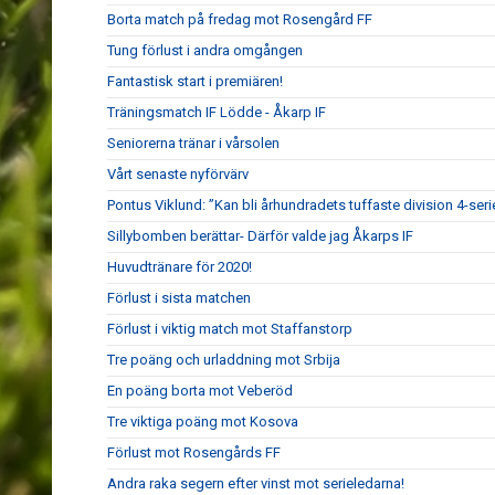
Borta match på fredag mot Rosengård FF
Tung förlust i andra omgången
Fantastisk start i premiären!
Träningsmatch IF Lödde - Åkarp IF
Seniorerna tränar i vårsolen
Vårt senaste nyförvärv
Pontus Viklund: ”Kan bli århundradets tuffaste division 4-seri
Sillybomben berättar- Därför valde jag Åkarps IF
Huvudtränare för 2020!
Förlust i sista matchen
Förlust i viktig match mot Staffanstorp
Tre poäng och urladdning mot Srbija
En poäng borta mot Veberöd
Tre viktiga poäng mot Kosova
Förlust mot Rosengårds FF
Andra raka segern efter vinst mot serieledarna!