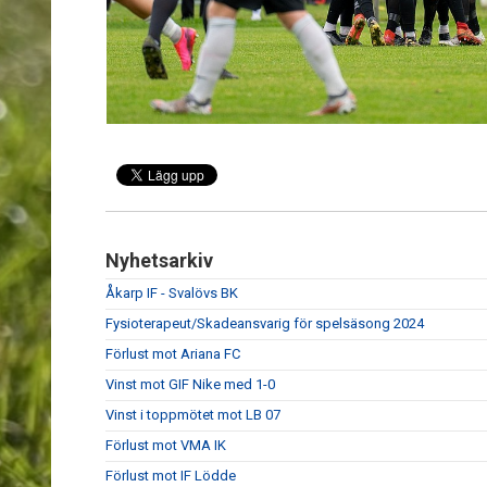
Nyhetsarkiv
Åkarp IF - Svalövs BK
Fysioterapeut/Skadeansvarig för spelsäsong 2024
Förlust mot Ariana FC
Vinst mot GIF Nike med 1-0
Vinst i toppmötet mot LB 07
Förlust mot VMA IK
Förlust mot IF Lödde