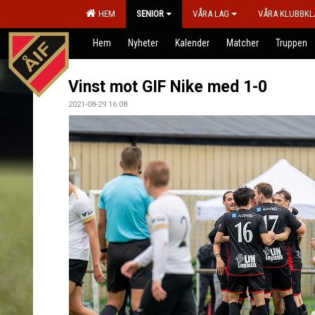
HEM
SENIOR
VÅRA LAG
VÅRA KLUBBKL
Hem
Nyheter
Kalender
Matcher
Truppen
Vinst mot GIF Nike med 1-0
2021-08-29 16:08