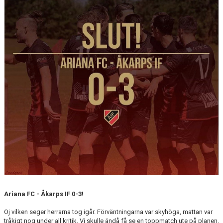
Ariana FC - Åkarps IF 0-3!
Oj vilken seger herrarna tog igår. Förväntningarna var skyhöga, mattan var
tråkigt nog under all kritik. Vi skulle ändå få se en toppmatch ute på planen.