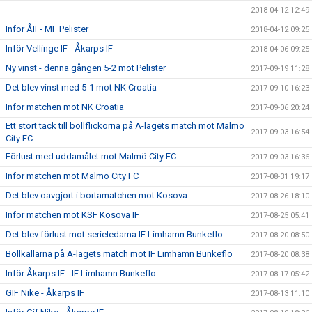
2018-04-12 12:49
Inför ÅIF- MF Pelister
2018-04-12 09:25
Inför Vellinge IF - Åkarps IF
2018-04-06 09:25
Ny vinst - denna gången 5-2 mot Pelister
2017-09-19 11:28
Det blev vinst med 5-1 mot NK Croatia
2017-09-10 16:23
Inför matchen mot NK Croatia
2017-09-06 20:24
Ett stort tack till bollflickorna på A-lagets match mot Malmö
2017-09-03 16:54
City FC
Förlust med uddamålet mot Malmö City FC
2017-09-03 16:36
Inför matchen mot Malmö City FC
2017-08-31 19:17
Det blev oavgjort i bortamatchen mot Kosova
2017-08-26 18:10
Inför matchen mot KSF Kosova IF
2017-08-25 05:41
Det blev förlust mot serieledarna IF Limhamn Bunkeflo
2017-08-20 08:50
Bollkallarna på A-lagets match mot IF Limhamn Bunkeflo
2017-08-20 08:38
Inför Åkarps IF - IF Limhamn Bunkeflo
2017-08-17 05:42
GIF Nike - Åkarps IF
2017-08-13 11:10