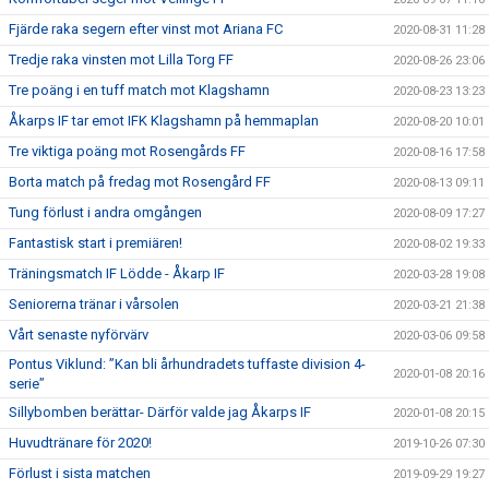
Fjärde raka segern efter vinst mot Ariana FC
2020-08-31 11:28
Tredje raka vinsten mot Lilla Torg FF
2020-08-26 23:06
Tre poäng i en tuff match mot Klagshamn
2020-08-23 13:23
Åkarps IF tar emot IFK Klagshamn på hemmaplan
2020-08-20 10:01
Tre viktiga poäng mot Rosengårds FF
2020-08-16 17:58
Borta match på fredag mot Rosengård FF
2020-08-13 09:11
Tung förlust i andra omgången
2020-08-09 17:27
Fantastisk start i premiären!
2020-08-02 19:33
Träningsmatch IF Lödde - Åkarp IF
2020-03-28 19:08
Seniorerna tränar i vårsolen
2020-03-21 21:38
Vårt senaste nyförvärv
2020-03-06 09:58
Pontus Viklund: ”Kan bli århundradets tuffaste division 4-
2020-01-08 20:16
serie”
Sillybomben berättar- Därför valde jag Åkarps IF
2020-01-08 20:15
Huvudtränare för 2020!
2019-10-26 07:30
Förlust i sista matchen
2019-09-29 19:27