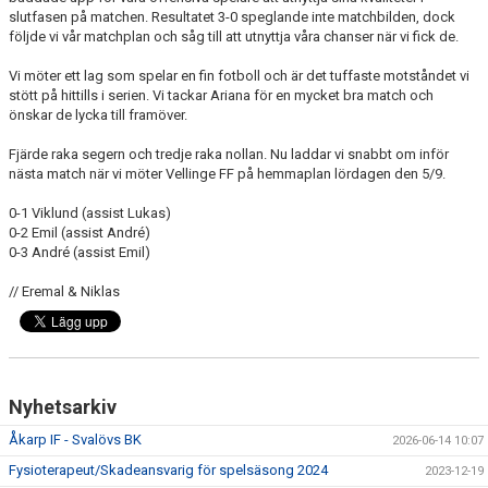
slutfasen på matchen. Resultatet 3-0 speglande inte matchbilden, dock
följde vi vår matchplan och såg till att utnyttja våra chanser när vi fick de.
Vi möter ett lag som spelar en fin fotboll och är det tuffaste motståndet vi
stött på hittills i serien. Vi tackar Ariana för en mycket bra match och
önskar de lycka till framöver.
Fjärde raka segern och tredje raka nollan. Nu laddar vi snabbt om inför
nästa match när vi möter Vellinge FF på hemmaplan lördagen den 5/9.
0-1 Viklund (assist Lukas)
0-2 Emil (assist André)
0-3 André (assist Emil)
// Eremal & Niklas
Nyhetsarkiv
Åkarp IF - Svalövs BK
2026-06-14 10:07
Fysioterapeut/Skadeansvarig för spelsäsong 2024
2023-12-19