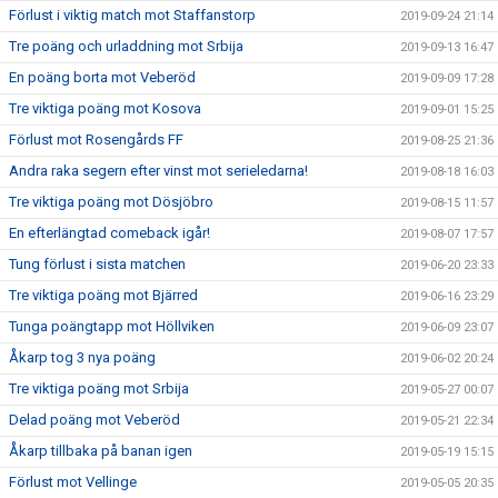
Förlust i viktig match mot Staffanstorp
2019-09-24 21:14
Tre poäng och urladdning mot Srbija
2019-09-13 16:47
En poäng borta mot Veberöd
2019-09-09 17:28
Tre viktiga poäng mot Kosova
2019-09-01 15:25
Förlust mot Rosengårds FF
2019-08-25 21:36
Andra raka segern efter vinst mot serieledarna!
2019-08-18 16:03
Tre viktiga poäng mot Dösjöbro
2019-08-15 11:57
En efterlängtad comeback igår!
2019-08-07 17:57
Tung förlust i sista matchen
2019-06-20 23:33
Tre viktiga poäng mot Bjärred
2019-06-16 23:29
Tunga poängtapp mot Höllviken
2019-06-09 23:07
Åkarp tog 3 nya poäng
2019-06-02 20:24
Tre viktiga poäng mot Srbija
2019-05-27 00:07
Delad poäng mot Veberöd
2019-05-21 22:34
Åkarp tillbaka på banan igen
2019-05-19 15:15
Förlust mot Vellinge
2019-05-05 20:35