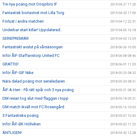
Tre nya poäng mot Dösjöbro IF
2019-04-27 17:20
Fantastisk bortavinst mot Lilla Torg
2019-04-20 17:00
Förlust i andra matchen
2019-04-12 22:31
Underbar start killar! Uppdaterad..
2019-04-06 16:18
SERIEPREMIÄR
2019-04-03 12:59
Fantastiskt avslut på vårsäsongen
2018-06-26 10:00
Inför ÅIF-Staffanstorp United FC
2018-06-08 08:46
GRATTIS!
2018-06-01 11:03
Inför ÅIF-GIF Nike
2018-05-25 08:32
Nära delad poäng mot serieledaren
2018-05-24 08:51
ÅIF A-Herr - På rätt spår och 3 nya poäng
2018-05-21 08:35
DM resan tog slut med flaggan i topp
2018-05-18 09:21
DM match ikväll mot FC Rosengård
2018-05-16 10:02
3 Fantastiska poäng
2018-05-07 10:45
Inför ÅIF-BK Höllviken
2018-05-02 11:25
ÄNTLIGEN!
2018-04-30 12:28