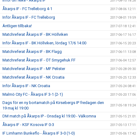
Inför Gif Nike - Åkarps IF
2017-08-10 18:26
Åkarps IF - FC Trelleborg 4-1
2017-08-06 12:11
Inför Åkarps IF - FC Trelleborg
2017-08-01 19:59
Äntligen tillbaka!
2017-07-18 12:41
Matchreferat Åkarps IF - BK Höllviken
2017-06-17 16:17
Inför Åkarps IF - BK Höllviken, lördag 17/6 14:00
2017-06-15 20:23
Matchreferat Åkarps IF - BK Flagg
2017-06-11 13:08
Matchreferat Åkarps IF - ÖT Smygehuk FF
2017-06-04 12:57
Matchreferat Åkarps IF - MF Pelister
2017-05-28 09:30
Matchreferat Åkarps IF - NK Croatia
2017-05-25 12:33
Inför Åkarps IF - NK Croatia
2017-05-24 08:41
Malmö City FC - Åkarps IF 3-1 (2-1)
2017-05-20 17:06
Dags för en ny bortamatch på Kirsebergs IP fredagen den
2017-05-18 19:24
19 maj kl 19:00
DM match på Åkarps IP - Onsdag kl 19:00 - Välkomna
2017-05-15 21:01
Åkarps IF - KSF Kosova IF 0-3
2017-05-13 17:11
IF Limhamn Bunkeflo - Åkarps IF 3-0 (1-0)
2017-05-06 17:42