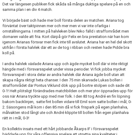
Det var längesen publiken fick skåda så många duktiga spelare på en och
samma plan i en div 4 match.
Vi började bäst och hade mer boll första delen av matchen. Ariana tog
förväntat över taktpinnen mer och mer men vi var inte ofarliga i
omställningarna. I mitten på halvleken blev Niko fälld i straffområdet men
domaren valde att fria. Kort därpå gör Felix en bra prestation när han kom
igenom Arianas försvar men fick inte till avslutet. Ariana har en hel del skott
utifrån i första halvlek där ett av de tog i ribban och resten hade Pidde bra
koll på.
I andra halvlek växlade Ariana upp och ägde mycket boll där vi inte riktigt
hängde med i försvarsspelet under vissa perioder. Vi fick jobba mycket
försvarsspel i stora delar av andra halvlek där Ariana ägde boll utan att
skapa några riktigt heta chanser. I den 75 min skarvade Lukas bollen i
straffområdet där Pontus Viklund dök upp på bortre stolpen och sade dit
0-1! Helt plötsligt förändrades matchbilden och mer ytor öppnades upp för
oss när Ariana tryckte upp med mer folk. I den 83 tog André en fin löpning
bakom backlinjen, satte fint bollen vidare till Emil som satte bollen i mål, 0-
2. Säsongens mål kom i den 85 min då vi fick frispark på egen planhalva,
målvakten stod långt ute och André klippte till bollen från egen planhalva
rätt in i mål, 0-3!
En kollektiv insats med ett hårt jobbande Åkarps IF i försvarsspelet
bäddade upp för våra offensiva spelare att utnyttja sina kvaliteter i