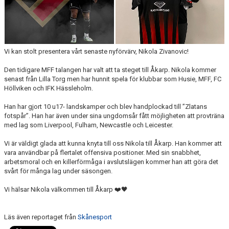
Vi kan stolt presentera vårt senaste nyförvärv, Nikola Zivanovic!
Den tidigare MFF talangen har valt att ta steget till Åkarp. Nikola kommer
senast från Lilla Torg men har hunnit spela för klubbar som Husie, MFF, FC
Höllviken och IFK Hässleholm.
Han har gjort 10 u17- landskamper och blev handplockad till ”Zlatans
fotspår”. Han har även under sina ungdomsår fått möjligheten att provträna
med lag som Liverpool, Fulham, Newcastle och Leicester.
Vi är väldigt glada att kunna knyta till oss Nikola till Åkarp. Han kommer att
vara användbar på flertalet offensiva positioner. Med sin snabbhet,
arbetsmoral och en killerförmåga i avslutslägen kommer han att göra det
svårt för många lag under säsongen.
Vi hälsar Nikola välkommen till Åkarp ❤️🖤
Läs även reportaget från
Skånesport