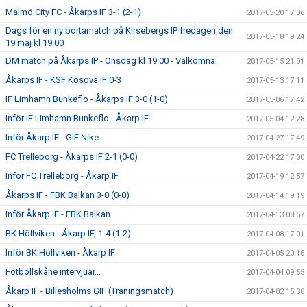
Malmö City FC - Åkarps IF 3-1 (2-1)
2017-05-20 17:06
Dags för en ny bortamatch på Kirsebergs IP fredagen den
2017-05-18 19:24
19 maj kl 19:00
DM match på Åkarps IP - Onsdag kl 19:00 - Välkomna
2017-05-15 21:01
Åkarps IF - KSF Kosova IF 0-3
2017-05-13 17:11
IF Limhamn Bunkeflo - Åkarps IF 3-0 (1-0)
2017-05-06 17:42
Inför IF Limhamn Bunkeflo - Åkarp IF
2017-05-04 12:28
Inför Åkarp IF - GIF Nike
2017-04-27 17:49
FC Trelleborg - Åkarps IF 2-1 (0-0)
2017-04-22 17:00
Inför FC Trelleborg - Åkarp IF
2017-04-19 12:57
Åkarps IF - FBK Balkan 3-0 (0-0)
2017-04-14 19:19
Inför Åkarp IF - FBK Balkan
2017-04-13 08:57
BK Höllviken - Åkarp IF, 1-4 (1-2)
2017-04-08 17:01
Inför BK Höllviken - Åkarp IF
2017-04-05 20:16
Fotbollskåne intervjuar...
2017-04-04 09:55
Åkarp IF - Billesholms GIF (Träningsmatch)
2017-04-02 15:38