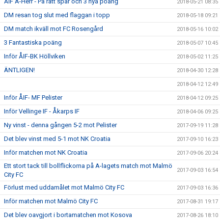
ÅIF A-Herr - På rätt spår och 3 nya poäng
2018-05-21 08:35
DM resan tog slut med flaggan i topp
2018-05-18 09:21
DM match ikväll mot FC Rosengård
2018-05-16 10:02
3 Fantastiska poäng
2018-05-07 10:45
Inför ÅIF-BK Höllviken
2018-05-02 11:25
ÄNTLIGEN!
2018-04-30 12:28
2018-04-12 12:49
Inför ÅIF- MF Pelister
2018-04-12 09:25
Inför Vellinge IF - Åkarps IF
2018-04-06 09:25
Ny vinst - denna gången 5-2 mot Pelister
2017-09-19 11:28
Det blev vinst med 5-1 mot NK Croatia
2017-09-10 16:23
Inför matchen mot NK Croatia
2017-09-06 20:24
Ett stort tack till bollflickorna på A-lagets match mot Malmö
2017-09-03 16:54
City FC
Förlust med uddamålet mot Malmö City FC
2017-09-03 16:36
Inför matchen mot Malmö City FC
2017-08-31 19:17
Det blev oavgjort i bortamatchen mot Kosova
2017-08-26 18:10