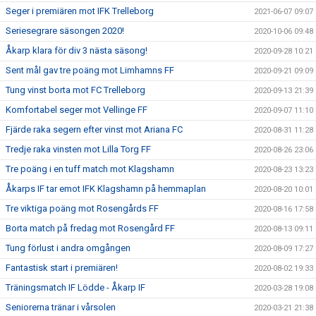
Seger i premiären mot IFK Trelleborg
2021-06-07 09:07
Seriesegrare säsongen 2020!
2020-10-06 09:48
Åkarp klara för div 3 nästa säsong!
2020-09-28 10:21
Sent mål gav tre poäng mot Limhamns FF
2020-09-21 09:09
Tung vinst borta mot FC Trelleborg
2020-09-13 21:39
Komfortabel seger mot Vellinge FF
2020-09-07 11:10
Fjärde raka segern efter vinst mot Ariana FC
2020-08-31 11:28
Tredje raka vinsten mot Lilla Torg FF
2020-08-26 23:06
Tre poäng i en tuff match mot Klagshamn
2020-08-23 13:23
Åkarps IF tar emot IFK Klagshamn på hemmaplan
2020-08-20 10:01
Tre viktiga poäng mot Rosengårds FF
2020-08-16 17:58
Borta match på fredag mot Rosengård FF
2020-08-13 09:11
Tung förlust i andra omgången
2020-08-09 17:27
Fantastisk start i premiären!
2020-08-02 19:33
Träningsmatch IF Lödde - Åkarp IF
2020-03-28 19:08
Seniorerna tränar i vårsolen
2020-03-21 21:38