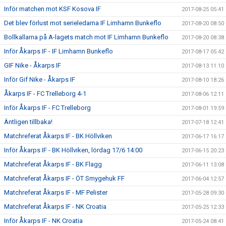
Inför matchen mot KSF Kosova IF
2017-08-25 05:41
Det blev förlust mot serieledarna IF Limhamn Bunkeflo
2017-08-20 08:50
Bollkallarna på A-lagets match mot IF Limhamn Bunkeflo
2017-08-20 08:38
Inför Åkarps IF - IF Limhamn Bunkeflo
2017-08-17 05:42
GIF Nike - Åkarps IF
2017-08-13 11:10
Inför Gif Nike - Åkarps IF
2017-08-10 18:26
Åkarps IF - FC Trelleborg 4-1
2017-08-06 12:11
Inför Åkarps IF - FC Trelleborg
2017-08-01 19:59
Äntligen tillbaka!
2017-07-18 12:41
Matchreferat Åkarps IF - BK Höllviken
2017-06-17 16:17
Inför Åkarps IF - BK Höllviken, lördag 17/6 14:00
2017-06-15 20:23
Matchreferat Åkarps IF - BK Flagg
2017-06-11 13:08
Matchreferat Åkarps IF - ÖT Smygehuk FF
2017-06-04 12:57
Matchreferat Åkarps IF - MF Pelister
2017-05-28 09:30
Matchreferat Åkarps IF - NK Croatia
2017-05-25 12:33
Inför Åkarps IF - NK Croatia
2017-05-24 08:41