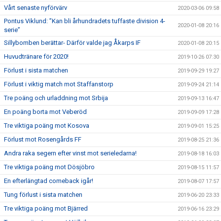
Vårt senaste nyförvärv
2020-03-06 09:58
Pontus Viklund: ”Kan bli århundradets tuffaste division 4-
2020-01-08 20:16
serie”
Sillybomben berättar- Därför valde jag Åkarps IF
2020-01-08 20:15
Huvudtränare för 2020!
2019-10-26 07:30
Förlust i sista matchen
2019-09-29 19:27
Förlust i viktig match mot Staffanstorp
2019-09-24 21:14
Tre poäng och urladdning mot Srbija
2019-09-13 16:47
En poäng borta mot Veberöd
2019-09-09 17:28
Tre viktiga poäng mot Kosova
2019-09-01 15:25
Förlust mot Rosengårds FF
2019-08-25 21:36
Andra raka segern efter vinst mot serieledarna!
2019-08-18 16:03
Tre viktiga poäng mot Dösjöbro
2019-08-15 11:57
En efterlängtad comeback igår!
2019-08-07 17:57
Tung förlust i sista matchen
2019-06-20 23:33
Tre viktiga poäng mot Bjärred
2019-06-16 23:29