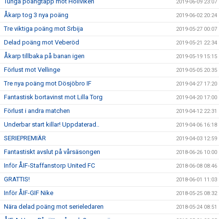
Tunga poängtapp mot Höllviken
2019-06-09 23:07
Åkarp tog 3 nya poäng
2019-06-02 20:24
Tre viktiga poäng mot Srbija
2019-05-27 00:07
Delad poäng mot Veberöd
2019-05-21 22:34
Åkarp tillbaka på banan igen
2019-05-19 15:15
Förlust mot Vellinge
2019-05-05 20:35
Tre nya poäng mot Dösjöbro IF
2019-04-27 17:20
Fantastisk bortavinst mot Lilla Torg
2019-04-20 17:00
Förlust i andra matchen
2019-04-12 22:31
Underbar start killar! Uppdaterad..
2019-04-06 16:18
SERIEPREMIÄR
2019-04-03 12:59
Fantastiskt avslut på vårsäsongen
2018-06-26 10:00
Inför ÅIF-Staffanstorp United FC
2018-06-08 08:46
GRATTIS!
2018-06-01 11:03
Inför ÅIF-GIF Nike
2018-05-25 08:32
Nära delad poäng mot serieledaren
2018-05-24 08:51