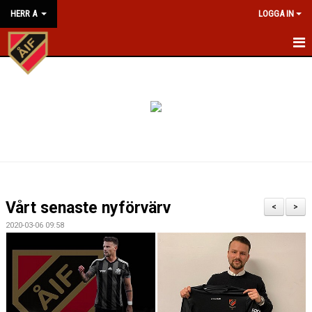
HERR A
LOGGA IN
HEM
NYHETER
KALENDER
MATCHER
TRUPPEN
Vårt senaste nyförvärv
<
>
BILDGALLERI
2020-03-06 09:58
KONTAKT