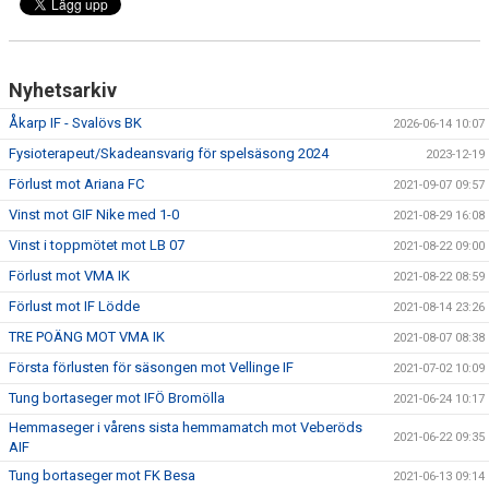
Nyhetsarkiv
Åkarp IF - Svalövs BK
2026-06-14 10:07
Fysioterapeut/Skadeansvarig för spelsäsong 2024
2023-12-19
Förlust mot Ariana FC
2021-09-07 09:57
Vinst mot GIF Nike med 1-0
2021-08-29 16:08
Vinst i toppmötet mot LB 07
2021-08-22 09:00
Förlust mot VMA IK
2021-08-22 08:59
Förlust mot IF Lödde
2021-08-14 23:26
TRE POÄNG MOT VMA IK
2021-08-07 08:38
Första förlusten för säsongen mot Vellinge IF
2021-07-02 10:09
Tung bortaseger mot IFÖ Bromölla
2021-06-24 10:17
Hemmaseger i vårens sista hemmamatch mot Veberöds
2021-06-22 09:35
AIF
Tung bortaseger mot FK Besa
2021-06-13 09:14