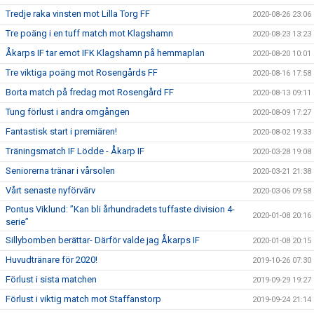
Tredje raka vinsten mot Lilla Torg FF
2020-08-26 23:06
Tre poäng i en tuff match mot Klagshamn
2020-08-23 13:23
Åkarps IF tar emot IFK Klagshamn på hemmaplan
2020-08-20 10:01
Tre viktiga poäng mot Rosengårds FF
2020-08-16 17:58
Borta match på fredag mot Rosengård FF
2020-08-13 09:11
Tung förlust i andra omgången
2020-08-09 17:27
Fantastisk start i premiären!
2020-08-02 19:33
Träningsmatch IF Lödde - Åkarp IF
2020-03-28 19:08
Seniorerna tränar i vårsolen
2020-03-21 21:38
Vårt senaste nyförvärv
2020-03-06 09:58
Pontus Viklund: ”Kan bli århundradets tuffaste division 4-
2020-01-08 20:16
serie”
Sillybomben berättar- Därför valde jag Åkarps IF
2020-01-08 20:15
Huvudtränare för 2020!
2019-10-26 07:30
Förlust i sista matchen
2019-09-29 19:27
Förlust i viktig match mot Staffanstorp
2019-09-24 21:14