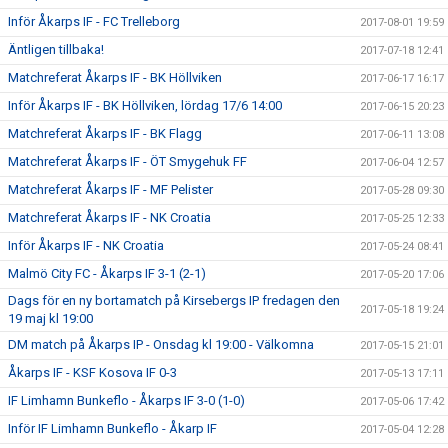
Inför Åkarps IF - FC Trelleborg
2017-08-01 19:59
Äntligen tillbaka!
2017-07-18 12:41
Matchreferat Åkarps IF - BK Höllviken
2017-06-17 16:17
Inför Åkarps IF - BK Höllviken, lördag 17/6 14:00
2017-06-15 20:23
Matchreferat Åkarps IF - BK Flagg
2017-06-11 13:08
Matchreferat Åkarps IF - ÖT Smygehuk FF
2017-06-04 12:57
Matchreferat Åkarps IF - MF Pelister
2017-05-28 09:30
Matchreferat Åkarps IF - NK Croatia
2017-05-25 12:33
Inför Åkarps IF - NK Croatia
2017-05-24 08:41
Malmö City FC - Åkarps IF 3-1 (2-1)
2017-05-20 17:06
Dags för en ny bortamatch på Kirsebergs IP fredagen den
2017-05-18 19:24
19 maj kl 19:00
DM match på Åkarps IP - Onsdag kl 19:00 - Välkomna
2017-05-15 21:01
Åkarps IF - KSF Kosova IF 0-3
2017-05-13 17:11
IF Limhamn Bunkeflo - Åkarps IF 3-0 (1-0)
2017-05-06 17:42
Inför IF Limhamn Bunkeflo - Åkarp IF
2017-05-04 12:28