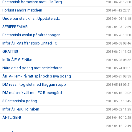
Fantastisk bortavinst mot Lilla Torg
2019-04-20 17:00
Förlust i andra matchen
2019-04-12 22:31
Underbar start killar! Uppdaterad..
2019-04-06 16:18
SERIEPREMIÄR
2019-04-03 12:59
Fantastiskt avslut på vårsäsongen
2018-06-26 10:00
Inför ÅIF-Staffanstorp United FC
2018-06-08 08:46
GRATTIS!
2018-06-01 11:03
Inför ÅIF-GIF Nike
2018-05-25 08:32
Nära delad poäng mot serieledaren
2018-05-24 08:51
ÅIF A-Herr - På rätt spår och 3 nya poäng
2018-05-21 08:35
DM resan tog slut med flaggan i topp
2018-05-18 09:21
DM match ikväll mot FC Rosengård
2018-05-16 10:02
3 Fantastiska poäng
2018-05-07 10:45
Inför ÅIF-BK Höllviken
2018-05-02 11:25
ÄNTLIGEN!
2018-04-30 12:28
2018-04-12 12:49