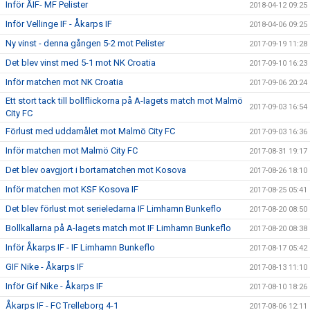
Inför ÅIF- MF Pelister
2018-04-12 09:25
Inför Vellinge IF - Åkarps IF
2018-04-06 09:25
Ny vinst - denna gången 5-2 mot Pelister
2017-09-19 11:28
Det blev vinst med 5-1 mot NK Croatia
2017-09-10 16:23
Inför matchen mot NK Croatia
2017-09-06 20:24
Ett stort tack till bollflickorna på A-lagets match mot Malmö
2017-09-03 16:54
City FC
Förlust med uddamålet mot Malmö City FC
2017-09-03 16:36
Inför matchen mot Malmö City FC
2017-08-31 19:17
Det blev oavgjort i bortamatchen mot Kosova
2017-08-26 18:10
Inför matchen mot KSF Kosova IF
2017-08-25 05:41
Det blev förlust mot serieledarna IF Limhamn Bunkeflo
2017-08-20 08:50
Bollkallarna på A-lagets match mot IF Limhamn Bunkeflo
2017-08-20 08:38
Inför Åkarps IF - IF Limhamn Bunkeflo
2017-08-17 05:42
GIF Nike - Åkarps IF
2017-08-13 11:10
Inför Gif Nike - Åkarps IF
2017-08-10 18:26
Åkarps IF - FC Trelleborg 4-1
2017-08-06 12:11