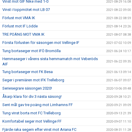
Vinst mot GIF Nike med 1-0
2021-08-29 16:08
Vinst i toppmötet mot LB 07
2021-08-22 09:00
Förlust mot VMA IK
2021-08-22 08:59
Förlust mot IF Lödde
2021-08-14 23:26
TRE POÄNG MOT VMA IK
2021-08-07 08:38
Första förlusten för säsongen mot Vellinge IF
2021-07-02 10:09
Tung bortaseger mot IFÖ Bromölla
2021-06-24 10:17
Hemmaseger i vårens sista hemmamatch mot Veberöds
2021-06-22 09:35
AIF
Tung bortaseger mot FK Besa
2021-06-13 09:14
Seger i premiären mot IFK Trelleborg
2021-06-07 09:07
Seriesegrare säsongen 2020!
2020-10-06 09:48
Åkarp klara för div 3 nästa säsong!
2020-09-28 10:21
Sent mål gav tre poäng mot Limhamns FF
2020-09-21 09:09
Tung vinst borta mot FC Trelleborg
2020-09-13 21:39
Komfortabel seger mot Vellinge FF
2020-09-07 11:10
Fjärde raka segern efter vinst mot Ariana FC
2020-08-31 11:28