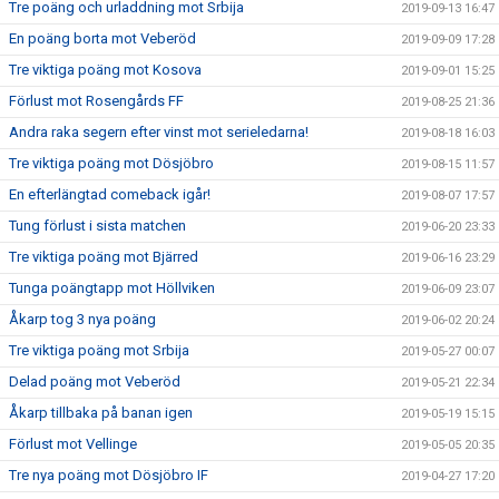
Tre poäng och urladdning mot Srbija
2019-09-13 16:47
En poäng borta mot Veberöd
2019-09-09 17:28
Tre viktiga poäng mot Kosova
2019-09-01 15:25
Förlust mot Rosengårds FF
2019-08-25 21:36
Andra raka segern efter vinst mot serieledarna!
2019-08-18 16:03
Tre viktiga poäng mot Dösjöbro
2019-08-15 11:57
En efterlängtad comeback igår!
2019-08-07 17:57
Tung förlust i sista matchen
2019-06-20 23:33
Tre viktiga poäng mot Bjärred
2019-06-16 23:29
Tunga poängtapp mot Höllviken
2019-06-09 23:07
Åkarp tog 3 nya poäng
2019-06-02 20:24
Tre viktiga poäng mot Srbija
2019-05-27 00:07
Delad poäng mot Veberöd
2019-05-21 22:34
Åkarp tillbaka på banan igen
2019-05-19 15:15
Förlust mot Vellinge
2019-05-05 20:35
Tre nya poäng mot Dösjöbro IF
2019-04-27 17:20