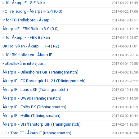
Inför Åkarp IF - GIF Nike
2017-04-27 17:49
FC Trelleborg - Åkarps IF 2-1 (0-0)
2017-04-22 17:00
Inför FC Trelleborg - Åkarp IF
2017-04-19 12:57
Åkarps IF - FBK Balkan 3-0 (0-0)
2017-04-14 19:19
Inför Åkarp IF - FBK Balkan
2017-04-13 08:57
BK Höllviken - Åkarp IF, 1-4 (1-2)
2017-04-08 17:01
Inför BK Höllviken - Åkarp IF
2017-04-05 20:16
Fotbollskåne intervjuar...
2017-04-04 09:55
Åkarp IF - Billesholms GIF (Träningsmatch)
2017-04-02 15:38
Åkarp IF - FC Rosengård U-21 (Träningsmatch)
2017-03-25 20:22
Åkarp IF - Lunds SK (Träningsmatch)
2017-03-19 14:25
Åkarp IF - BW90 (Träningsmatch)
2017-03-11 14:39
Åkarp IF - Eslöv BK (Träningsmatch)
2017-03-05 16:19
Åkarp IF - Hyllie (Träningsmatch)
2017-03-02 10:44
Åkarp IF - Staffanstorp GIF (Träningsmatch)
2017-02-11 16:35
Lilla Torg FF - Åkarp IF (träningsmatch)
2017-02-04 15:28