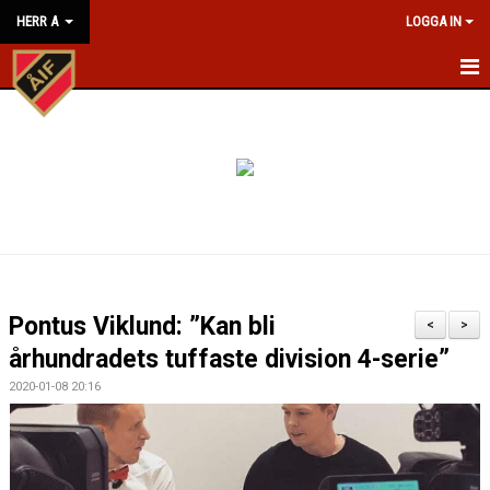
HERR A
LOGGA IN
HEM
NYHETER
KALENDER
MATCHER
TRUPPEN
Pontus Viklund: ”Kan bli
<
>
BILDGALLERI
århundradets tuffaste division 4-serie”
2020-01-08 20:16
KONTAKT