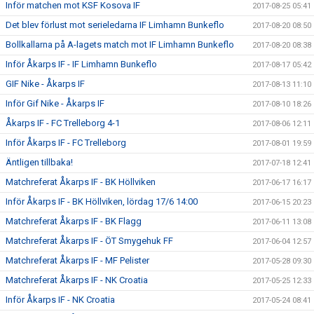
Inför matchen mot KSF Kosova IF
2017-08-25 05:41
Det blev förlust mot serieledarna IF Limhamn Bunkeflo
2017-08-20 08:50
Bollkallarna på A-lagets match mot IF Limhamn Bunkeflo
2017-08-20 08:38
Inför Åkarps IF - IF Limhamn Bunkeflo
2017-08-17 05:42
GIF Nike - Åkarps IF
2017-08-13 11:10
Inför Gif Nike - Åkarps IF
2017-08-10 18:26
Åkarps IF - FC Trelleborg 4-1
2017-08-06 12:11
Inför Åkarps IF - FC Trelleborg
2017-08-01 19:59
Äntligen tillbaka!
2017-07-18 12:41
Matchreferat Åkarps IF - BK Höllviken
2017-06-17 16:17
Inför Åkarps IF - BK Höllviken, lördag 17/6 14:00
2017-06-15 20:23
Matchreferat Åkarps IF - BK Flagg
2017-06-11 13:08
Matchreferat Åkarps IF - ÖT Smygehuk FF
2017-06-04 12:57
Matchreferat Åkarps IF - MF Pelister
2017-05-28 09:30
Matchreferat Åkarps IF - NK Croatia
2017-05-25 12:33
Inför Åkarps IF - NK Croatia
2017-05-24 08:41