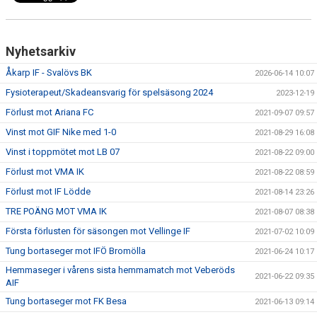
Nyhetsarkiv
Åkarp IF - Svalövs BK
2026-06-14 10:07
Fysioterapeut/Skadeansvarig för spelsäsong 2024
2023-12-19
Förlust mot Ariana FC
2021-09-07 09:57
Vinst mot GIF Nike med 1-0
2021-08-29 16:08
Vinst i toppmötet mot LB 07
2021-08-22 09:00
Förlust mot VMA IK
2021-08-22 08:59
Förlust mot IF Lödde
2021-08-14 23:26
TRE POÄNG MOT VMA IK
2021-08-07 08:38
Första förlusten för säsongen mot Vellinge IF
2021-07-02 10:09
Tung bortaseger mot IFÖ Bromölla
2021-06-24 10:17
Hemmaseger i vårens sista hemmamatch mot Veberöds
2021-06-22 09:35
AIF
Tung bortaseger mot FK Besa
2021-06-13 09:14