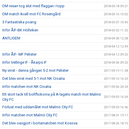
DM resan tog slut med flaggan i topp
2018-05-18 09:21
DM match ikväll mot FC Rosengård
2018-05-16 10:02
3 Fantastiska poäng
2018-05-07 10:45
Inför ÅIF-BK Höllviken
2018-05-02 11:25
ÄNTLIGEN!
2018-04-30 12:28
2018-04-12 12:49
Inför ÅIF- MF Pelister
2018-04-12 09:25
Inför Vellinge IF - Åkarps IF
2018-04-06 09:25
Ny vinst - denna gången 5-2 mot Pelister
2017-09-19 11:28
Det blev vinst med 5-1 mot NK Croatia
2017-09-10 16:23
Inför matchen mot NK Croatia
2017-09-06 20:24
Ett stort tack till bollflickorna på A-lagets match mot Malmö
2017-09-03 16:54
City FC
Förlust med uddamålet mot Malmö City FC
2017-09-03 16:36
Inför matchen mot Malmö City FC
2017-08-31 19:17
Det blev oavgjort i bortamatchen mot Kosova
2017-08-26 18:10