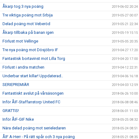
Åkarp tog 3 nya poäng
2019-06-02 20:24
Tre viktiga poäng mot Srbija
2019-05-27 00:07
Delad poäng mot Veberöd
2019-05-21 22:34
Åkarp tillbaka på banan igen
2019-05-19 15:15
Förlust mot Vellinge
2019-05-05 20:35
Tre nya poäng mot Dösjöbro IF
2019-04-27 17:20
Fantastisk bortavinst mot Lilla Torg
2019-04-20 17:00
Förlust i andra matchen
2019-04-12 22:31
Underbar start killar! Uppdaterad..
2019-04-06 16:18
SERIEPREMIÄR
2019-04-03 12:59
Fantastiskt avslut på vårsäsongen
2018-06-26 10:00
Inför ÅIF-Staffanstorp United FC
2018-06-08 08:46
GRATTIS!
2018-06-01 11:03
Inför ÅIF-GIF Nike
2018-05-25 08:32
Nära delad poäng mot serieledaren
2018-05-24 08:51
ÅIF A-Herr - På rätt spår och 3 nya poäng
2018-05-21 08:35