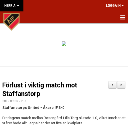
HERR A
LOGGA IN
HEM
NYHETER
KALENDER
MATCHER
TRUPPEN
Förlust i viktig match mot
<
>
BILDGALLERI
Staffanstorp
2019-09-24 21:14
KONTAKT
Staffanstorps United - Åkarp IF 3-0
Fredagens match mellan Rosengård-Lilla Torg slutade 1-0, vilket innebar att
vi åter hade allt i egna händer att fixa en kvalplats.