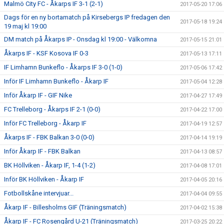
Malmö City FC - Åkarps IF 3-1 (2-1)
2017-05-20 17:06
Dags för en ny bortamatch på Kirsebergs IP fredagen den
2017-05-18 19:24
19 maj kl 19:00
DM match på Åkarps IP - Onsdag kl 19:00 - Välkomna
2017-05-15 21:01
Åkarps IF - KSF Kosova IF 0-3
2017-05-13 17:11
IF Limhamn Bunkeflo - Åkarps IF 3-0 (1-0)
2017-05-06 17:42
Inför IF Limhamn Bunkeflo - Åkarp IF
2017-05-04 12:28
Inför Åkarp IF - GIF Nike
2017-04-27 17:49
FC Trelleborg - Åkarps IF 2-1 (0-0)
2017-04-22 17:00
Inför FC Trelleborg - Åkarp IF
2017-04-19 12:57
Åkarps IF - FBK Balkan 3-0 (0-0)
2017-04-14 19:19
Inför Åkarp IF - FBK Balkan
2017-04-13 08:57
BK Höllviken - Åkarp IF, 1-4 (1-2)
2017-04-08 17:01
Inför BK Höllviken - Åkarp IF
2017-04-05 20:16
Fotbollskåne intervjuar...
2017-04-04 09:55
Åkarp IF - Billesholms GIF (Träningsmatch)
2017-04-02 15:38
Åkarp IF - FC Rosengård U-21 (Träningsmatch)
2017-03-25 20:22