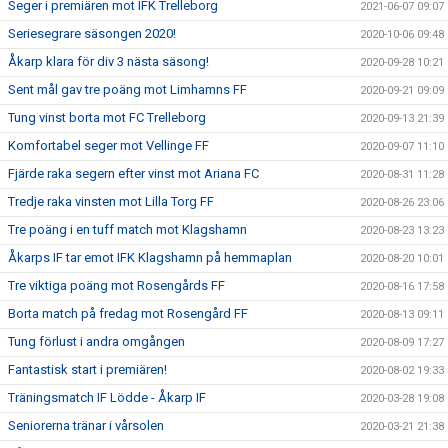
Seger i premiären mot IFK Trelleborg
2021-06-07 09:07
Seriesegrare säsongen 2020!
2020-10-06 09:48
Åkarp klara för div 3 nästa säsong!
2020-09-28 10:21
Sent mål gav tre poäng mot Limhamns FF
2020-09-21 09:09
Tung vinst borta mot FC Trelleborg
2020-09-13 21:39
Komfortabel seger mot Vellinge FF
2020-09-07 11:10
Fjärde raka segern efter vinst mot Ariana FC
2020-08-31 11:28
Tredje raka vinsten mot Lilla Torg FF
2020-08-26 23:06
Tre poäng i en tuff match mot Klagshamn
2020-08-23 13:23
Åkarps IF tar emot IFK Klagshamn på hemmaplan
2020-08-20 10:01
Tre viktiga poäng mot Rosengårds FF
2020-08-16 17:58
Borta match på fredag mot Rosengård FF
2020-08-13 09:11
Tung förlust i andra omgången
2020-08-09 17:27
Fantastisk start i premiären!
2020-08-02 19:33
Träningsmatch IF Lödde - Åkarp IF
2020-03-28 19:08
Seniorerna tränar i vårsolen
2020-03-21 21:38