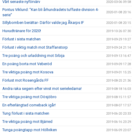
Vårt senaste nyförvärv
2020-03-06 09:58
Pontus Viklund: ”Kan bli århundradets tuffaste division 4-
2020-01-08 20:16
serie”
Sillybomben berättar- Därför valde jag Åkarps IF
2020-01-08 20:15
Huvudtränare för 2020!
2019-10-26 07:30
Förlust i sista matchen
2019-09-29 19:27
Förlust i viktig match mot Staffanstorp
2019-09-24 21:14
Tre poäng och urladdning mot Srbija
2019-09-13 16:47
En poäng borta mot Veberöd
2019-09-09 17:28
Tre viktiga poäng mot Kosova
2019-09-01 15:25
Förlust mot Rosengårds FF
2019-08-25 21:36
Andra raka segern efter vinst mot serieledarna!
2019-08-18 16:03
Tre viktiga poäng mot Dösjöbro
2019-08-15 11:57
En efterlängtad comeback igår!
2019-08-07 17:57
Tung förlust i sista matchen
2019-06-20 23:33
Tre viktiga poäng mot Bjärred
2019-06-16 23:29
Tunga poängtapp mot Höllviken
2019-06-09 23:07