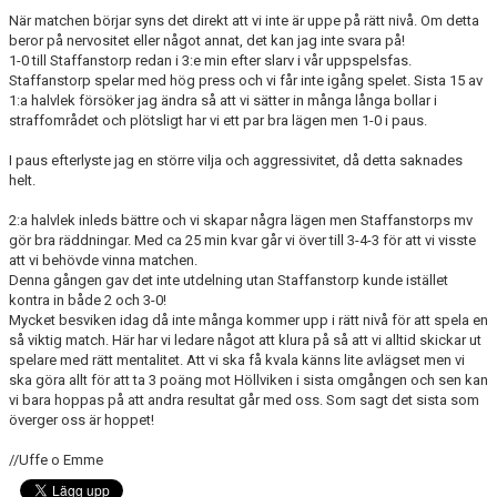
När matchen börjar syns det direkt att vi inte är uppe på rätt nivå. Om detta
beror på nervositet eller något annat, det kan jag inte svara på!
1-0 till Staffanstorp redan i 3:e min efter slarv i vår uppspelsfas.
Staffanstorp spelar med hög press och vi får inte igång spelet. Sista 15 av
1:a halvlek försöker jag ändra så att vi sätter in många långa bollar i
straffområdet och plötsligt har vi ett par bra lägen men 1-0 i paus.
I paus efterlyste jag en större vilja och aggressivitet, då detta saknades
helt.
2:a halvlek inleds bättre och vi skapar några lägen men Staffanstorps mv
gör bra räddningar. Med ca 25 min kvar går vi över till 3-4-3 för att vi visste
att vi behövde vinna matchen.
Denna gången gav det inte utdelning utan Staffanstorp kunde istället
kontra in både 2 och 3-0!
Mycket besviken idag då inte många kommer upp i rätt nivå för att spela en
så viktig match. Här har vi ledare något att klura på så att vi alltid skickar ut
spelare med rätt mentalitet. Att vi ska få kvala känns lite avlägset men vi
ska göra allt för att ta 3 poäng mot Höllviken i sista omgången och sen kan
vi bara hoppas på att andra resultat går med oss. Som sagt det sista som
överger oss är hoppet!
//Uffe o Emme