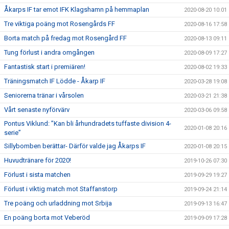
Åkarps IF tar emot IFK Klagshamn på hemmaplan
2020-08-20 10:01
Tre viktiga poäng mot Rosengårds FF
2020-08-16 17:58
Borta match på fredag mot Rosengård FF
2020-08-13 09:11
Tung förlust i andra omgången
2020-08-09 17:27
Fantastisk start i premiären!
2020-08-02 19:33
Träningsmatch IF Lödde - Åkarp IF
2020-03-28 19:08
Seniorerna tränar i vårsolen
2020-03-21 21:38
Vårt senaste nyförvärv
2020-03-06 09:58
Pontus Viklund: ”Kan bli århundradets tuffaste division 4-
2020-01-08 20:16
serie”
Sillybomben berättar- Därför valde jag Åkarps IF
2020-01-08 20:15
Huvudtränare för 2020!
2019-10-26 07:30
Förlust i sista matchen
2019-09-29 19:27
Förlust i viktig match mot Staffanstorp
2019-09-24 21:14
Tre poäng och urladdning mot Srbija
2019-09-13 16:47
En poäng borta mot Veberöd
2019-09-09 17:28