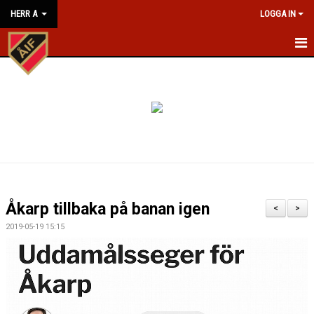
HERR A
LOGGA IN
HEM
NYHETER
KALENDER
MATCHER
TRUPPEN
Åkarp tillbaka på banan igen
<
>
BILDGALLERI
2019-05-19 15:15
KONTAKT