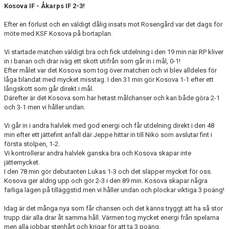
Kosova IF - Åkarps IF 2-3!
Efter en förlust och en väldigt dålig insats mot Rosengård var det dags för
möte med KSF Kosova på bortaplan.
Vi startade matchen väldigt bra och fick utdelning i den 19 min när RP kliver
in i banan och drar iväg ett skott utifrån som går in i mål, 0-1!
Efter målet var det Kosova som tog över matchen och vi blev alldeles för
låga blandat med mycket misstag. I den 31 min gör Kosova 1-1 efter ett
långskott som går direkt i mål.
Därefter är det Kosova som har hetast målchanser och kan både göra 2-1
och 3-1 men vi håller undan.
Vi går in i andra halvlek med god energi och får utdelning direkt i den 48
min efter ett jättefint anfall där Jeppe hittar in till Niko som avslutar fint i
första stolpen, 1-2.
Vi kontrollerar andra halvlek ganska bra och Kosova skapar inte
jättemycket.
I den 78 min gör debutanten Lukas 1-3 och det släpper mycket för oss.
Kosova ger aldrig upp och gör 2-3 i den 89 min. Kosova skapar några
farliga lägen på tilläggstid men vi håller undan och plockar viktiga 3 poäng!
Idag är det många nya som får chansen och det känns tryggt att ha så stor
trupp där alla drar åt samma håll. Värmen tog mycket energi från spelarna
men alla jobbar stenhårt och krigar för att ta 3 poäng.