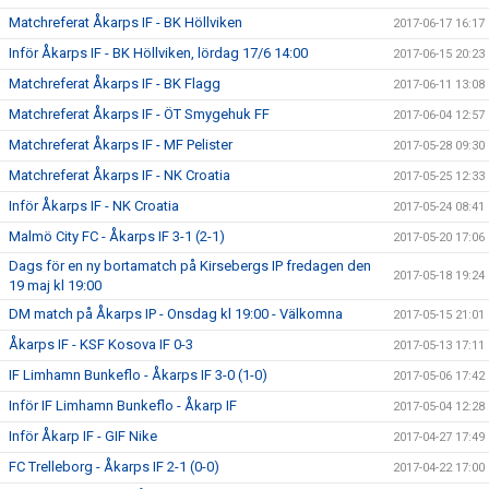
Matchreferat Åkarps IF - BK Höllviken
2017-06-17 16:17
Inför Åkarps IF - BK Höllviken, lördag 17/6 14:00
2017-06-15 20:23
Matchreferat Åkarps IF - BK Flagg
2017-06-11 13:08
Matchreferat Åkarps IF - ÖT Smygehuk FF
2017-06-04 12:57
Matchreferat Åkarps IF - MF Pelister
2017-05-28 09:30
Matchreferat Åkarps IF - NK Croatia
2017-05-25 12:33
Inför Åkarps IF - NK Croatia
2017-05-24 08:41
Malmö City FC - Åkarps IF 3-1 (2-1)
2017-05-20 17:06
Dags för en ny bortamatch på Kirsebergs IP fredagen den
2017-05-18 19:24
19 maj kl 19:00
DM match på Åkarps IP - Onsdag kl 19:00 - Välkomna
2017-05-15 21:01
Åkarps IF - KSF Kosova IF 0-3
2017-05-13 17:11
IF Limhamn Bunkeflo - Åkarps IF 3-0 (1-0)
2017-05-06 17:42
Inför IF Limhamn Bunkeflo - Åkarp IF
2017-05-04 12:28
Inför Åkarp IF - GIF Nike
2017-04-27 17:49
FC Trelleborg - Åkarps IF 2-1 (0-0)
2017-04-22 17:00