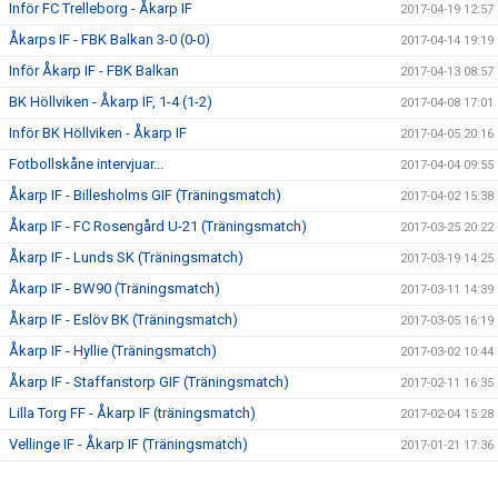
Inför FC Trelleborg - Åkarp IF
2017-04-19 12:57
Åkarps IF - FBK Balkan 3-0 (0-0)
2017-04-14 19:19
Inför Åkarp IF - FBK Balkan
2017-04-13 08:57
BK Höllviken - Åkarp IF, 1-4 (1-2)
2017-04-08 17:01
Inför BK Höllviken - Åkarp IF
2017-04-05 20:16
Fotbollskåne intervjuar...
2017-04-04 09:55
Åkarp IF - Billesholms GIF (Träningsmatch)
2017-04-02 15:38
Åkarp IF - FC Rosengård U-21 (Träningsmatch)
2017-03-25 20:22
Åkarp IF - Lunds SK (Träningsmatch)
2017-03-19 14:25
Åkarp IF - BW90 (Träningsmatch)
2017-03-11 14:39
Åkarp IF - Eslöv BK (Träningsmatch)
2017-03-05 16:19
Åkarp IF - Hyllie (Träningsmatch)
2017-03-02 10:44
Åkarp IF - Staffanstorp GIF (Träningsmatch)
2017-02-11 16:35
Lilla Torg FF - Åkarp IF (träningsmatch)
2017-02-04 15:28
Vellinge IF - Åkarp IF (Träningsmatch)
2017-01-21 17:36
Silly season över
2016-12-18 20:23