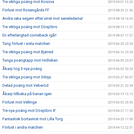
Tre viktiga poäng mot Kosova
2019-09-01 15:25
Förlust mot Rosengårds FF
2019-08-25 21:36
Andra raka segern efter vinst mot serieledarna!
2019-08-18 16:03
Tre viktiga poäng mot Dösjöbro
2019-08-15 11:57
En efterlängtad comeback igår!
2019-08-07 17:57
Tung förlust i sista matchen
2019-06-20 23:33
Tre viktiga poäng mot Bjärred
2019-06-16 23:29
Tunga poängtapp mot Höllviken
2019-06-09 23:07
Åkarp tog 3 nya poäng
2019-06-02 20:24
Tre viktiga poäng mot Srbija
2019-05-27 00:07
Delad poäng mot Veberöd
2019-05-21 22:34
Åkarp tillbaka på banan igen
2019-05-19 15:15
Förlust mot Vellinge
2019-05-05 20:35
Tre nya poäng mot Dösjöbro IF
2019-04-27 17:20
Fantastisk bortavinst mot Lilla Torg
2019-04-20 17:00
Förlust i andra matchen
2019-04-12 22:31