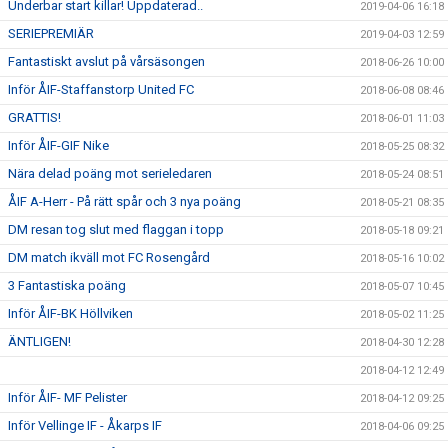
Underbar start killar! Uppdaterad..
2019-04-06 16:18
SERIEPREMIÄR
2019-04-03 12:59
Fantastiskt avslut på vårsäsongen
2018-06-26 10:00
Inför ÅIF-Staffanstorp United FC
2018-06-08 08:46
GRATTIS!
2018-06-01 11:03
Inför ÅIF-GIF Nike
2018-05-25 08:32
Nära delad poäng mot serieledaren
2018-05-24 08:51
ÅIF A-Herr - På rätt spår och 3 nya poäng
2018-05-21 08:35
DM resan tog slut med flaggan i topp
2018-05-18 09:21
DM match ikväll mot FC Rosengård
2018-05-16 10:02
3 Fantastiska poäng
2018-05-07 10:45
Inför ÅIF-BK Höllviken
2018-05-02 11:25
ÄNTLIGEN!
2018-04-30 12:28
2018-04-12 12:49
Inför ÅIF- MF Pelister
2018-04-12 09:25
Inför Vellinge IF - Åkarps IF
2018-04-06 09:25