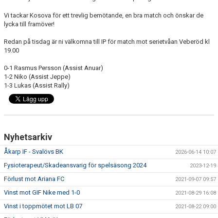
Vi tackar Kosova för ett trevlig bemötande, en bra match och önskar de
lycka till framöver!
Redan på tisdag är ni välkomna till IP för match mot serietvåan Veberöd kl
19.00
0-1 Rasmus Persson (Assist Anuar)
1-2 Niko (Assist Jeppe)
1-3 Lukas (Assist Rally)
Nyhetsarkiv
Åkarp IF - Svalövs BK
2026-06-14 10:07
Fysioterapeut/Skadeansvarig för spelsäsong 2024
2023-12-19
Förlust mot Ariana FC
2021-09-07 09:57
Vinst mot GIF Nike med 1-0
2021-08-29 16:08
Vinst i toppmötet mot LB 07
2021-08-22 09:00