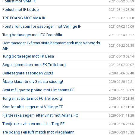
Förlust mot VMA IK
2021-08-22 08:59
Förlust mot IF Lödde
2021-08-14 23:26
TRE POÄNG MOT VMA IK
2021-08-07 08:38
Första förlusten för säsongen mot Vellinge IF
2021-07-02 10:09
Tung bortaseger mot IFÖ Bromölla
2021-06-24 10:17
Hemmaseger i vårens sista hemmamatch mot Veberöds
2021-06-22 09:35
AIF
Tung bortaseger mot FK Besa
2021-06-13 09:14
Seger i premiären mot IFK Trelleborg
2021-06-07 09:07
Seriesegrare säsongen 2020!
2020-10-06 09:48
Åkarp klara för div 3 nästa säsong!
2020-09-28 10:21
Sent mål gav tre poäng mot Limhamns FF
2020-09-21 09:09
Tung vinst borta mot FC Trelleborg
2020-09-13 21:39
Komfortabel seger mot Vellinge FF
2020-09-07 11:10
Fjärde raka segern efter vinst mot Ariana FC
2020-08-31 11:28
Tredje raka vinsten mot Lilla Torg FF
2020-08-26 23:06
Tre poäng i en tuff match mot Klagshamn
2020-08-23 13:23