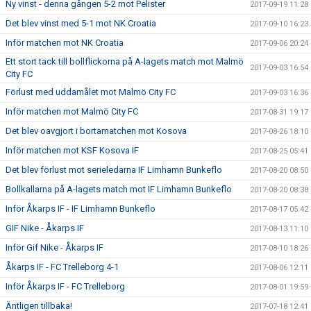
Ny vinst - denna gången 5-2 mot Pelister
2017-09-19 11:28
Det blev vinst med 5-1 mot NK Croatia
2017-09-10 16:23
Inför matchen mot NK Croatia
2017-09-06 20:24
Ett stort tack till bollflickorna på A-lagets match mot Malmö
2017-09-03 16:54
City FC
Förlust med uddamålet mot Malmö City FC
2017-09-03 16:36
Inför matchen mot Malmö City FC
2017-08-31 19:17
Det blev oavgjort i bortamatchen mot Kosova
2017-08-26 18:10
Inför matchen mot KSF Kosova IF
2017-08-25 05:41
Det blev förlust mot serieledarna IF Limhamn Bunkeflo
2017-08-20 08:50
Bollkallarna på A-lagets match mot IF Limhamn Bunkeflo
2017-08-20 08:38
Inför Åkarps IF - IF Limhamn Bunkeflo
2017-08-17 05:42
GIF Nike - Åkarps IF
2017-08-13 11:10
Inför Gif Nike - Åkarps IF
2017-08-10 18:26
Åkarps IF - FC Trelleborg 4-1
2017-08-06 12:11
Inför Åkarps IF - FC Trelleborg
2017-08-01 19:59
Äntligen tillbaka!
2017-07-18 12:41