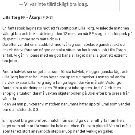
Lilla Torg FF - Åkarp IF 0-3!
En fantastisk laginsats mot ett favorittippat Lilla Torg. Vi inledde matchen
väldigt bra och fick utdelning i den 12 minuten när RP slog en fin frispark på
djupet till Emme som satte dit 0-1.
Därefter var det en matchbild med två lag som spelade ganska rakt och
enkelt där vi förutom någon enstaka situation har kontroll på Lilla Torgs
anfall. Vi går in i paus med en god känsla i laget där alla gjort ett extremt
bra jobb.
Andra halvlek ser ungefär ut som första halvlek, vi ligger ganska lågt och
Lilla Torg har mer boll men hotar inte speciellt mycket. I mitten på andra
halvlek skapar Lilla Torg några farliga lägen där vår målvakt Victor gör
fantastiska räddningar. I den 78 min gör inhopparen Joel 0-2 efter en
snöplig situation där målvakten skjuter bollen på Joel efter bra press från
vår sida.
I den 84 min punkterar vi matchen när Emme hittar upp till Emil som vänder
om och sätter dit 0-3.
En mycket bra genomförd match från samtliga där vi vill lyfta fram hela
laget som arbetar för varandra hela matchen. Ett extra plus till Victor i målet
som tar ett stort ansvar och steppar upp när det verkligen gäller.