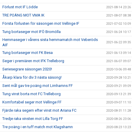
Förlust mot IF Lödde
2021-08-14 23:26
TRE POÄNG MOT VMA IK
2021-08-07 08:38
Första förlusten för säsongen mot Vellinge IF
2021-07-02 10:09
Tung bortaseger mot IFÖ Bromölla
2021-06-24 10:17
Hemmaseger i vårens sista hemmamatch mot Veberöds
2021-06-22 09:35
AIF
Tung bortaseger mot FK Besa
2021-06-13 09:14
Seger i premiären mot IFK Trelleborg
2021-06-07 09:07
Seriesegrare säsongen 2020!
2020-10-06 09:48
Åkarp klara för div 3 nästa säsong!
2020-09-28 10:21
Sent mål gav tre poäng mot Limhamns FF
2020-09-21 09:09
Tung vinst borta mot FC Trelleborg
2020-09-13 21:39
Komfortabel seger mot Vellinge FF
2020-09-07 11:10
Fjärde raka segern efter vinst mot Ariana FC
2020-08-31 11:28
Tredje raka vinsten mot Lilla Torg FF
2020-08-26 23:06
Tre poäng i en tuff match mot Klagshamn
2020-08-23 13:23