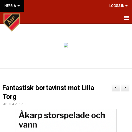
HERR A
LOGGA IN
HEM
NYHETER
KALENDER
MATCHER
TRUPPEN
Fantastisk bortavinst mot Lilla
<
>
BILDGALLERI
Torg
2019-04-20 17:00
KONTAKT