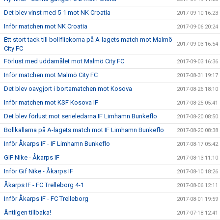
Det blev vinst med 5-1 mot NK Croatia
2017-09-10 16:23
Inför matchen mot NK Croatia
2017-09-06 20:24
Ett stort tack till bollflickorna på A-lagets match mot Malmö
2017-09-03 16:54
City FC
Förlust med uddamålet mot Malmö City FC
2017-09-03 16:36
Inför matchen mot Malmö City FC
2017-08-31 19:17
Det blev oavgjort i bortamatchen mot Kosova
2017-08-26 18:10
Inför matchen mot KSF Kosova IF
2017-08-25 05:41
Det blev förlust mot serieledarna IF Limhamn Bunkeflo
2017-08-20 08:50
Bollkallarna på A-lagets match mot IF Limhamn Bunkeflo
2017-08-20 08:38
Inför Åkarps IF - IF Limhamn Bunkeflo
2017-08-17 05:42
GIF Nike - Åkarps IF
2017-08-13 11:10
Inför Gif Nike - Åkarps IF
2017-08-10 18:26
Åkarps IF - FC Trelleborg 4-1
2017-08-06 12:11
Inför Åkarps IF - FC Trelleborg
2017-08-01 19:59
Äntligen tillbaka!
2017-07-18 12:41