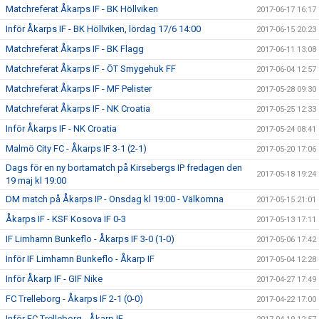
Matchreferat Åkarps IF - BK Höllviken
2017-06-17 16:17
Inför Åkarps IF - BK Höllviken, lördag 17/6 14:00
2017-06-15 20:23
Matchreferat Åkarps IF - BK Flagg
2017-06-11 13:08
Matchreferat Åkarps IF - ÖT Smygehuk FF
2017-06-04 12:57
Matchreferat Åkarps IF - MF Pelister
2017-05-28 09:30
Matchreferat Åkarps IF - NK Croatia
2017-05-25 12:33
Inför Åkarps IF - NK Croatia
2017-05-24 08:41
Malmö City FC - Åkarps IF 3-1 (2-1)
2017-05-20 17:06
Dags för en ny bortamatch på Kirsebergs IP fredagen den
2017-05-18 19:24
19 maj kl 19:00
DM match på Åkarps IP - Onsdag kl 19:00 - Välkomna
2017-05-15 21:01
Åkarps IF - KSF Kosova IF 0-3
2017-05-13 17:11
IF Limhamn Bunkeflo - Åkarps IF 3-0 (1-0)
2017-05-06 17:42
Inför IF Limhamn Bunkeflo - Åkarp IF
2017-05-04 12:28
Inför Åkarp IF - GIF Nike
2017-04-27 17:49
FC Trelleborg - Åkarps IF 2-1 (0-0)
2017-04-22 17:00
Inför FC Trelleborg - Åkarp IF