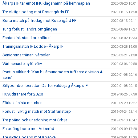
Åkarps IF tar emot IFK Klagshamn på hemmaplan
2020-08-20 10:01
Tre viktiga poäng mot Rosengårds FF
2020-08-16 17:58
Borta match på fredag mot Rosengård FF
2020-08-13 09:11
Tung förlust i andra omgången
2020-08-09 17:27
Fantastisk start i premiären!
2020-08-02 19:33
Träningsmatch IF Lödde - Åkarp IF
2020-03-28 19:08
Seniorerna tränar i vårsolen
2020-03-21 21:38
Vårt senaste nyförvärv
2020-03-06 09:58
Pontus Viklund: ”Kan bli århundradets tuffaste division 4-
2020-01-08 20:16
serie”
Sillybomben berättar- Därför valde jag Åkarps IF
2020-01-08 20:15
Huvudtränare för 2020!
2019-10-26 07:30
Förlust i sista matchen
2019-09-29 19:27
Förlust i viktig match mot Staffanstorp
2019-09-24 21:14
Tre poäng och urladdning mot Srbija
2019-09-13 16:47
En poäng borta mot Veberöd
2019-09-09 17:28
Tre viktiga poäng mot Kosova
2019-09-01 15:25