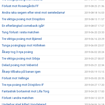
Förlust mot Rosengårds FF
2019-08-25 21:36
Andra raka segern efter vinst mot serieledarna!
2019-08-18 16:03
Tre viktiga poäng mot Dösjöbro
2019-08-15 11:57
En efterlängtad comeback igår!
2019-08-07 17:57
Tung förlust i sista matchen
2019-06-20 23:33
Tre viktiga poäng mot Bjärred
2019-06-16 23:29
Tunga poängtapp mot Höllviken
2019-06-09 23:07
Åkarp tog 3 nya poäng
2019-06-02 20:24
Tre viktiga poäng mot Srbija
2019-05-27 00:07
Delad poäng mot Veberöd
2019-05-21 22:34
Åkarp tillbaka på banan igen
2019-05-19 15:15
Förlust mot Vellinge
2019-05-05 20:35
Tre nya poäng mot Dösjöbro IF
2019-04-27 17:20
Fantastisk bortavinst mot Lilla Torg
2019-04-20 17:00
Förlust i andra matchen
2019-04-12 22:31
Underbar start killar! Uppdaterad..
2019-04-06 16:18