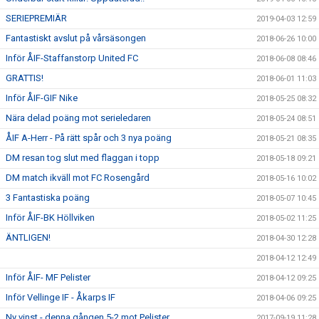
SERIEPREMIÄR
2019-04-03 12:59
Fantastiskt avslut på vårsäsongen
2018-06-26 10:00
Inför ÅIF-Staffanstorp United FC
2018-06-08 08:46
GRATTIS!
2018-06-01 11:03
Inför ÅIF-GIF Nike
2018-05-25 08:32
Nära delad poäng mot serieledaren
2018-05-24 08:51
ÅIF A-Herr - På rätt spår och 3 nya poäng
2018-05-21 08:35
DM resan tog slut med flaggan i topp
2018-05-18 09:21
DM match ikväll mot FC Rosengård
2018-05-16 10:02
3 Fantastiska poäng
2018-05-07 10:45
Inför ÅIF-BK Höllviken
2018-05-02 11:25
ÄNTLIGEN!
2018-04-30 12:28
2018-04-12 12:49
Inför ÅIF- MF Pelister
2018-04-12 09:25
Inför Vellinge IF - Åkarps IF
2018-04-06 09:25
Ny vinst - denna gången 5-2 mot Pelister
2017-09-19 11:28