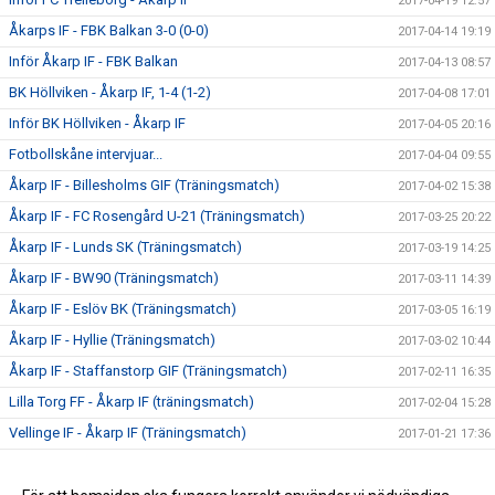
2017-04-19 12:57
Åkarps IF - FBK Balkan 3-0 (0-0)
2017-04-14 19:19
Inför Åkarp IF - FBK Balkan
2017-04-13 08:57
BK Höllviken - Åkarp IF, 1-4 (1-2)
2017-04-08 17:01
Inför BK Höllviken - Åkarp IF
2017-04-05 20:16
Fotbollskåne intervjuar...
2017-04-04 09:55
Åkarp IF - Billesholms GIF (Träningsmatch)
2017-04-02 15:38
Åkarp IF - FC Rosengård U-21 (Träningsmatch)
2017-03-25 20:22
Åkarp IF - Lunds SK (Träningsmatch)
2017-03-19 14:25
Åkarp IF - BW90 (Träningsmatch)
2017-03-11 14:39
Åkarp IF - Eslöv BK (Träningsmatch)
2017-03-05 16:19
Åkarp IF - Hyllie (Träningsmatch)
2017-03-02 10:44
Åkarp IF - Staffanstorp GIF (Träningsmatch)
2017-02-11 16:35
Lilla Torg FF - Åkarp IF (träningsmatch)
2017-02-04 15:28
Vellinge IF - Åkarp IF (Träningsmatch)
2017-01-21 17:36
Silly season över
2016-12-18 20:23
Försäsongsträning