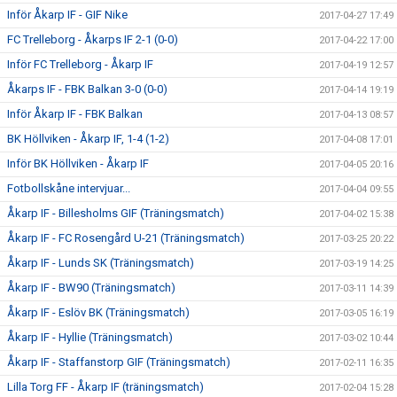
Inför Åkarp IF - GIF Nike
2017-04-27 17:49
FC Trelleborg - Åkarps IF 2-1 (0-0)
2017-04-22 17:00
Inför FC Trelleborg - Åkarp IF
2017-04-19 12:57
Åkarps IF - FBK Balkan 3-0 (0-0)
2017-04-14 19:19
Inför Åkarp IF - FBK Balkan
2017-04-13 08:57
BK Höllviken - Åkarp IF, 1-4 (1-2)
2017-04-08 17:01
Inför BK Höllviken - Åkarp IF
2017-04-05 20:16
Fotbollskåne intervjuar...
2017-04-04 09:55
Åkarp IF - Billesholms GIF (Träningsmatch)
2017-04-02 15:38
Åkarp IF - FC Rosengård U-21 (Träningsmatch)
2017-03-25 20:22
Åkarp IF - Lunds SK (Träningsmatch)
2017-03-19 14:25
Åkarp IF - BW90 (Träningsmatch)
2017-03-11 14:39
Åkarp IF - Eslöv BK (Träningsmatch)
2017-03-05 16:19
Åkarp IF - Hyllie (Träningsmatch)
2017-03-02 10:44
Åkarp IF - Staffanstorp GIF (Träningsmatch)
2017-02-11 16:35
Lilla Torg FF - Åkarp IF (träningsmatch)
2017-02-04 15:28