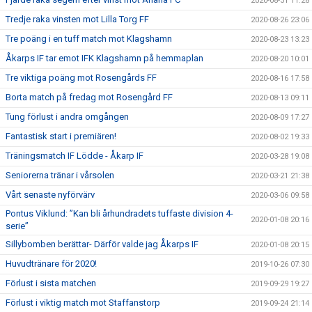
2020-08-31 11:28
Tredje raka vinsten mot Lilla Torg FF
2020-08-26 23:06
Tre poäng i en tuff match mot Klagshamn
2020-08-23 13:23
Åkarps IF tar emot IFK Klagshamn på hemmaplan
2020-08-20 10:01
Tre viktiga poäng mot Rosengårds FF
2020-08-16 17:58
Borta match på fredag mot Rosengård FF
2020-08-13 09:11
Tung förlust i andra omgången
2020-08-09 17:27
Fantastisk start i premiären!
2020-08-02 19:33
Träningsmatch IF Lödde - Åkarp IF
2020-03-28 19:08
Seniorerna tränar i vårsolen
2020-03-21 21:38
Vårt senaste nyförvärv
2020-03-06 09:58
Pontus Viklund: ”Kan bli århundradets tuffaste division 4-
2020-01-08 20:16
serie”
Sillybomben berättar- Därför valde jag Åkarps IF
2020-01-08 20:15
Huvudtränare för 2020!
2019-10-26 07:30
Förlust i sista matchen
2019-09-29 19:27
Förlust i viktig match mot Staffanstorp
2019-09-24 21:14