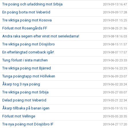
Tre poäng och urladdning mot Srbija
2019-09-13 16:47
En poäng borta mot Veberöd
2019-09-09 17:28
Tre viktiga poäng mot Kosova
2019-09-01 15:25
Förlust mot Rosengårds FF
2019-08-25 21:36
Andra raka segern efter vinst mot serieledarna!
2019-08-18 16:03
Tre viktiga poäng mot Dösjöbro
2019-08-15 11:57
En efterlängtad comeback igår!
2019-08-07 17:57
Tung förlust i sista matchen
2019-06-20 23:33
Tre viktiga poäng mot Bjärred
2019-06-16 23:29
Tunga poängtapp mot Höllviken
2019-06-09 23:07
Åkarp tog 3 nya poäng
2019-06-02 20:24
Tre viktiga poäng mot Srbija
2019-05-27 00:07
Delad poäng mot Veberöd
2019-05-21 22:34
Åkarp tillbaka på banan igen
2019-05-19 15:15
Förlust mot Vellinge
2019-05-05 20:35
Tre nya poäng mot Dösjöbro IF
2019-04-27 17:20