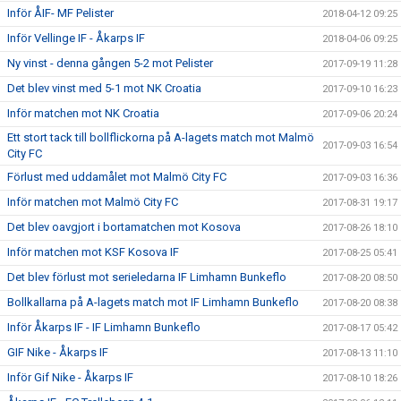
Inför ÅIF- MF Pelister
2018-04-12 09:25
Inför Vellinge IF - Åkarps IF
2018-04-06 09:25
Ny vinst - denna gången 5-2 mot Pelister
2017-09-19 11:28
Det blev vinst med 5-1 mot NK Croatia
2017-09-10 16:23
Inför matchen mot NK Croatia
2017-09-06 20:24
Ett stort tack till bollflickorna på A-lagets match mot Malmö
2017-09-03 16:54
City FC
Förlust med uddamålet mot Malmö City FC
2017-09-03 16:36
Inför matchen mot Malmö City FC
2017-08-31 19:17
Det blev oavgjort i bortamatchen mot Kosova
2017-08-26 18:10
Inför matchen mot KSF Kosova IF
2017-08-25 05:41
Det blev förlust mot serieledarna IF Limhamn Bunkeflo
2017-08-20 08:50
Bollkallarna på A-lagets match mot IF Limhamn Bunkeflo
2017-08-20 08:38
Inför Åkarps IF - IF Limhamn Bunkeflo
2017-08-17 05:42
GIF Nike - Åkarps IF
2017-08-13 11:10
Inför Gif Nike - Åkarps IF
2017-08-10 18:26