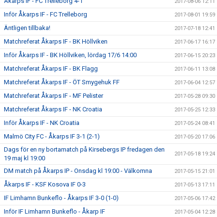
Åkarps IF - FC Trelleborg 4-1
2017-08-06 12:11
Inför Åkarps IF - FC Trelleborg
2017-08-01 19:59
Äntligen tillbaka!
2017-07-18 12:41
Matchreferat Åkarps IF - BK Höllviken
2017-06-17 16:17
Inför Åkarps IF - BK Höllviken, lördag 17/6 14:00
2017-06-15 20:23
Matchreferat Åkarps IF - BK Flagg
2017-06-11 13:08
Matchreferat Åkarps IF - ÖT Smygehuk FF
2017-06-04 12:57
Matchreferat Åkarps IF - MF Pelister
2017-05-28 09:30
Matchreferat Åkarps IF - NK Croatia
2017-05-25 12:33
Inför Åkarps IF - NK Croatia
2017-05-24 08:41
Malmö City FC - Åkarps IF 3-1 (2-1)
2017-05-20 17:06
Dags för en ny bortamatch på Kirsebergs IP fredagen den
2017-05-18 19:24
19 maj kl 19:00
DM match på Åkarps IP - Onsdag kl 19:00 - Välkomna
2017-05-15 21:01
Åkarps IF - KSF Kosova IF 0-3
2017-05-13 17:11
IF Limhamn Bunkeflo - Åkarps IF 3-0 (1-0)
2017-05-06 17:42
Inför IF Limhamn Bunkeflo - Åkarp IF
2017-05-04 12:28