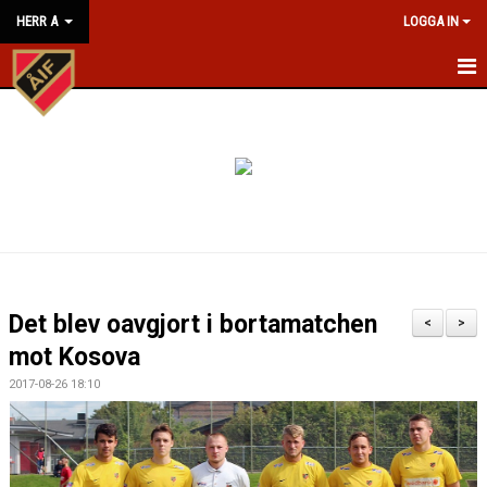
HERR A
LOGGA IN
HEM
NYHETER
KALENDER
MATCHER
TRUPPEN
Det blev oavgjort i bortamatchen
<
>
BILDGALLERI
mot Kosova
2017-08-26 18:10
KONTAKT