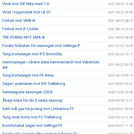
Vinst mot GIF Nike med 1-0
2021-08-29 16:08
Vinst i toppmötet mot LB 07
2021-08-22 09:00
Förlust mot VMA IK
2021-08-22 08:59
Förlust mot IF Lödde
2021-08-14 23:26
TRE POÄNG MOT VMA IK
2021-08-07 08:38
Första förlusten för säsongen mot Vellinge IF
2021-07-02 10:09
Tung bortaseger mot IFÖ Bromölla
2021-06-24 10:17
Hemmaseger i vårens sista hemmamatch mot Veberöds
2021-06-22 09:35
AIF
Tung bortaseger mot FK Besa
2021-06-13 09:14
Seger i premiären mot IFK Trelleborg
2021-06-07 09:07
Seriesegrare säsongen 2020!
2020-10-06 09:48
Åkarp klara för div 3 nästa säsong!
2020-09-28 10:21
Sent mål gav tre poäng mot Limhamns FF
2020-09-21 09:09
Tung vinst borta mot FC Trelleborg
2020-09-13 21:39
Komfortabel seger mot Vellinge FF
2020-09-07 11:10
Fjärde raka segern efter vinst mot Ariana FC