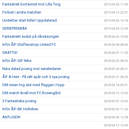
Fantastisk bortavinst mot Lilla Torg
2019-04-20 17:00
Förlust i andra matchen
2019-04-12 22:31
Underbar start killar! Uppdaterad..
2019-04-06 16:18
SERIEPREMIÄR
2019-04-03 12:59
Fantastiskt avslut på vårsäsongen
2018-06-26 10:00
Inför ÅIF-Staffanstorp United FC
2018-06-08 08:46
GRATTIS!
2018-06-01 11:03
Inför ÅIF-GIF Nike
2018-05-25 08:32
Nära delad poäng mot serieledaren
2018-05-24 08:51
ÅIF A-Herr - På rätt spår och 3 nya poäng
2018-05-21 08:35
DM resan tog slut med flaggan i topp
2018-05-18 09:21
DM match ikväll mot FC Rosengård
2018-05-16 10:02
3 Fantastiska poäng
2018-05-07 10:45
Inför ÅIF-BK Höllviken
2018-05-02 11:25
ÄNTLIGEN!
2018-04-30 12:28
2018-04-12 12:49