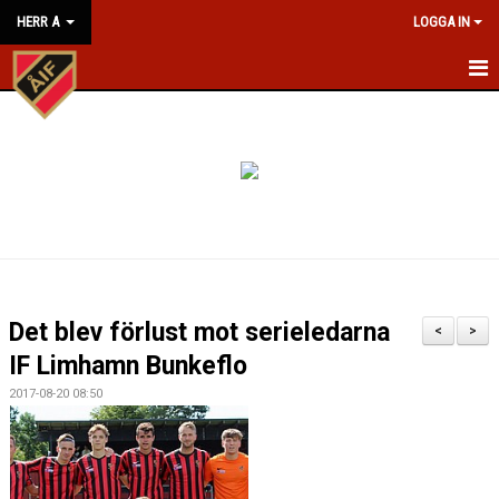
HERR A
LOGGA IN
HEM
NYHETER
KALENDER
MATCHER
TRUPPEN
Det blev förlust mot serieledarna
<
>
BILDGALLERI
IF Limhamn Bunkeflo
2017-08-20 08:50
KONTAKT