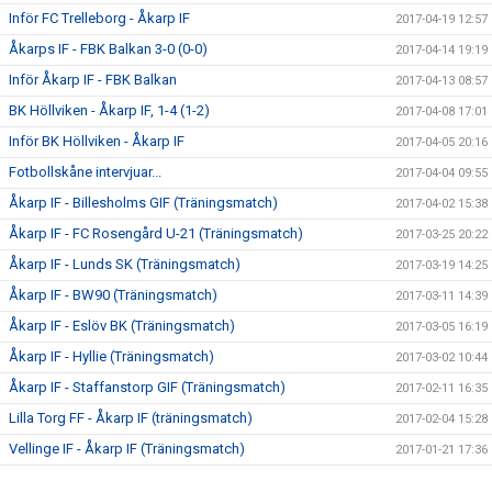
Inför FC Trelleborg - Åkarp IF
2017-04-19 12:57
Åkarps IF - FBK Balkan 3-0 (0-0)
2017-04-14 19:19
Inför Åkarp IF - FBK Balkan
2017-04-13 08:57
BK Höllviken - Åkarp IF, 1-4 (1-2)
2017-04-08 17:01
Inför BK Höllviken - Åkarp IF
2017-04-05 20:16
Fotbollskåne intervjuar...
2017-04-04 09:55
Åkarp IF - Billesholms GIF (Träningsmatch)
2017-04-02 15:38
Åkarp IF - FC Rosengård U-21 (Träningsmatch)
2017-03-25 20:22
Åkarp IF - Lunds SK (Träningsmatch)
2017-03-19 14:25
Åkarp IF - BW90 (Träningsmatch)
2017-03-11 14:39
Åkarp IF - Eslöv BK (Träningsmatch)
2017-03-05 16:19
Åkarp IF - Hyllie (Träningsmatch)
2017-03-02 10:44
Åkarp IF - Staffanstorp GIF (Träningsmatch)
2017-02-11 16:35
Lilla Torg FF - Åkarp IF (träningsmatch)
2017-02-04 15:28
Vellinge IF - Åkarp IF (Träningsmatch)
2017-01-21 17:36
Silly season över
2016-12-18 20:23