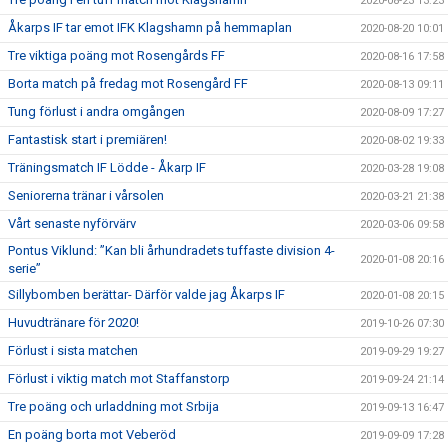
2020-08-23 13:23
Åkarps IF tar emot IFK Klagshamn på hemmaplan
2020-08-20 10:01
Tre viktiga poäng mot Rosengårds FF
2020-08-16 17:58
Borta match på fredag mot Rosengård FF
2020-08-13 09:11
Tung förlust i andra omgången
2020-08-09 17:27
Fantastisk start i premiären!
2020-08-02 19:33
Träningsmatch IF Lödde - Åkarp IF
2020-03-28 19:08
Seniorerna tränar i vårsolen
2020-03-21 21:38
Vårt senaste nyförvärv
2020-03-06 09:58
Pontus Viklund: ”Kan bli århundradets tuffaste division 4-
2020-01-08 20:16
serie”
Sillybomben berättar- Därför valde jag Åkarps IF
2020-01-08 20:15
Huvudtränare för 2020!
2019-10-26 07:30
Förlust i sista matchen
2019-09-29 19:27
Förlust i viktig match mot Staffanstorp
2019-09-24 21:14
Tre poäng och urladdning mot Srbija
2019-09-13 16:47
En poäng borta mot Veberöd
2019-09-09 17:28