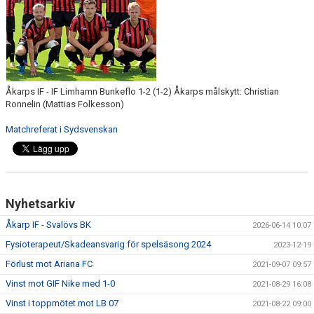
Åkarps IF - IF Limhamn Bunkeflo 1-2 (1-2) Åkarps målskytt: Christian
Ronnelin (Mattias Folkesson)
Matchreferat i Sydsvenskan
Nyhetsarkiv
Åkarp IF - Svalövs BK
2026-06-14 10:07
Fysioterapeut/Skadeansvarig för spelsäsong 2024
2023-12-19
Förlust mot Ariana FC
2021-09-07 09:57
Vinst mot GIF Nike med 1-0
2021-08-29 16:08
Vinst i toppmötet mot LB 07
2021-08-22 09:00