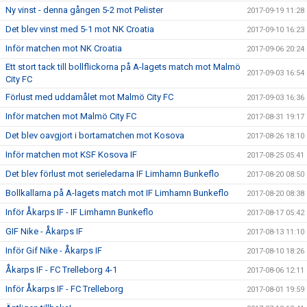
Ny vinst - denna gången 5-2 mot Pelister
2017-09-19 11:28
Det blev vinst med 5-1 mot NK Croatia
2017-09-10 16:23
Inför matchen mot NK Croatia
2017-09-06 20:24
Ett stort tack till bollflickorna på A-lagets match mot Malmö
2017-09-03 16:54
City FC
Förlust med uddamålet mot Malmö City FC
2017-09-03 16:36
Inför matchen mot Malmö City FC
2017-08-31 19:17
Det blev oavgjort i bortamatchen mot Kosova
2017-08-26 18:10
Inför matchen mot KSF Kosova IF
2017-08-25 05:41
Det blev förlust mot serieledarna IF Limhamn Bunkeflo
2017-08-20 08:50
Bollkallarna på A-lagets match mot IF Limhamn Bunkeflo
2017-08-20 08:38
Inför Åkarps IF - IF Limhamn Bunkeflo
2017-08-17 05:42
GIF Nike - Åkarps IF
2017-08-13 11:10
Inför Gif Nike - Åkarps IF
2017-08-10 18:26
Åkarps IF - FC Trelleborg 4-1
2017-08-06 12:11
Inför Åkarps IF - FC Trelleborg
2017-08-01 19:59