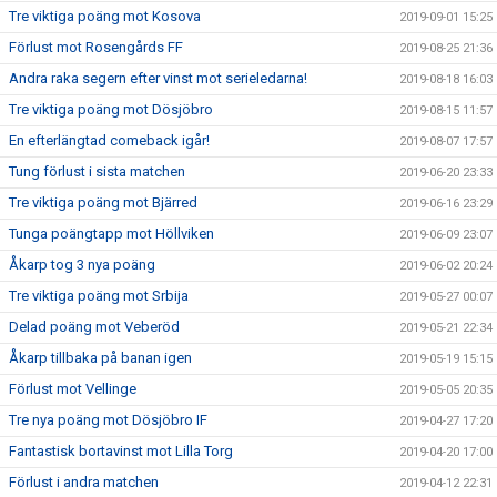
Tre viktiga poäng mot Kosova
2019-09-01 15:25
Förlust mot Rosengårds FF
2019-08-25 21:36
Andra raka segern efter vinst mot serieledarna!
2019-08-18 16:03
Tre viktiga poäng mot Dösjöbro
2019-08-15 11:57
En efterlängtad comeback igår!
2019-08-07 17:57
Tung förlust i sista matchen
2019-06-20 23:33
Tre viktiga poäng mot Bjärred
2019-06-16 23:29
Tunga poängtapp mot Höllviken
2019-06-09 23:07
Åkarp tog 3 nya poäng
2019-06-02 20:24
Tre viktiga poäng mot Srbija
2019-05-27 00:07
Delad poäng mot Veberöd
2019-05-21 22:34
Åkarp tillbaka på banan igen
2019-05-19 15:15
Förlust mot Vellinge
2019-05-05 20:35
Tre nya poäng mot Dösjöbro IF
2019-04-27 17:20
Fantastisk bortavinst mot Lilla Torg
2019-04-20 17:00
Förlust i andra matchen
2019-04-12 22:31