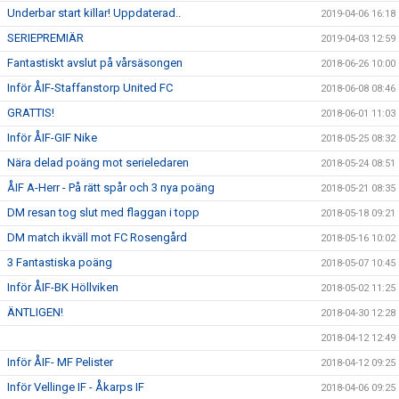
Underbar start killar! Uppdaterad..
2019-04-06 16:18
SERIEPREMIÄR
2019-04-03 12:59
Fantastiskt avslut på vårsäsongen
2018-06-26 10:00
Inför ÅIF-Staffanstorp United FC
2018-06-08 08:46
GRATTIS!
2018-06-01 11:03
Inför ÅIF-GIF Nike
2018-05-25 08:32
Nära delad poäng mot serieledaren
2018-05-24 08:51
ÅIF A-Herr - På rätt spår och 3 nya poäng
2018-05-21 08:35
DM resan tog slut med flaggan i topp
2018-05-18 09:21
DM match ikväll mot FC Rosengård
2018-05-16 10:02
3 Fantastiska poäng
2018-05-07 10:45
Inför ÅIF-BK Höllviken
2018-05-02 11:25
ÄNTLIGEN!
2018-04-30 12:28
2018-04-12 12:49
Inför ÅIF- MF Pelister
2018-04-12 09:25
Inför Vellinge IF - Åkarps IF
2018-04-06 09:25