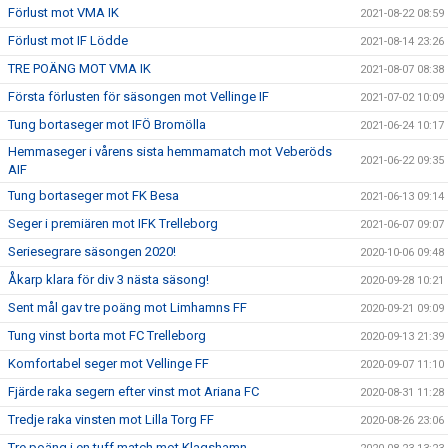
Förlust mot VMA IK
2021-08-22 08:59
Förlust mot IF Lödde
2021-08-14 23:26
TRE POÄNG MOT VMA IK
2021-08-07 08:38
Första förlusten för säsongen mot Vellinge IF
2021-07-02 10:09
Tung bortaseger mot IFÖ Bromölla
2021-06-24 10:17
Hemmaseger i vårens sista hemmamatch mot Veberöds
2021-06-22 09:35
AIF
Tung bortaseger mot FK Besa
2021-06-13 09:14
Seger i premiären mot IFK Trelleborg
2021-06-07 09:07
Seriesegrare säsongen 2020!
2020-10-06 09:48
Åkarp klara för div 3 nästa säsong!
2020-09-28 10:21
Sent mål gav tre poäng mot Limhamns FF
2020-09-21 09:09
Tung vinst borta mot FC Trelleborg
2020-09-13 21:39
Komfortabel seger mot Vellinge FF
2020-09-07 11:10
Fjärde raka segern efter vinst mot Ariana FC
2020-08-31 11:28
Tredje raka vinsten mot Lilla Torg FF
2020-08-26 23:06
Tre poäng i en tuff match mot Klagshamn