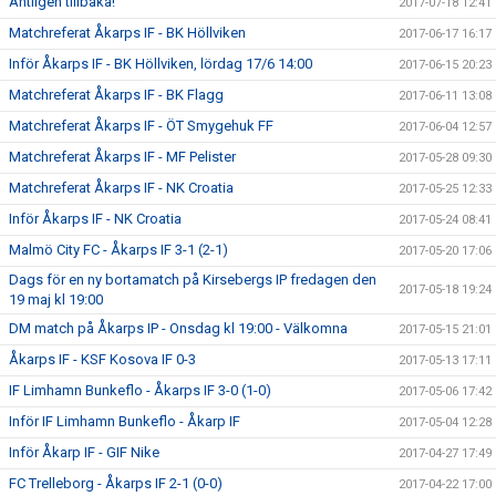
Äntligen tillbaka!
2017-07-18 12:41
Matchreferat Åkarps IF - BK Höllviken
2017-06-17 16:17
Inför Åkarps IF - BK Höllviken, lördag 17/6 14:00
2017-06-15 20:23
Matchreferat Åkarps IF - BK Flagg
2017-06-11 13:08
Matchreferat Åkarps IF - ÖT Smygehuk FF
2017-06-04 12:57
Matchreferat Åkarps IF - MF Pelister
2017-05-28 09:30
Matchreferat Åkarps IF - NK Croatia
2017-05-25 12:33
Inför Åkarps IF - NK Croatia
2017-05-24 08:41
Malmö City FC - Åkarps IF 3-1 (2-1)
2017-05-20 17:06
Dags för en ny bortamatch på Kirsebergs IP fredagen den
2017-05-18 19:24
19 maj kl 19:00
DM match på Åkarps IP - Onsdag kl 19:00 - Välkomna
2017-05-15 21:01
Åkarps IF - KSF Kosova IF 0-3
2017-05-13 17:11
IF Limhamn Bunkeflo - Åkarps IF 3-0 (1-0)
2017-05-06 17:42
Inför IF Limhamn Bunkeflo - Åkarp IF
2017-05-04 12:28
Inför Åkarp IF - GIF Nike
2017-04-27 17:49
FC Trelleborg - Åkarps IF 2-1 (0-0)
2017-04-22 17:00